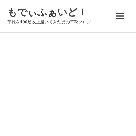
コ
もでぃふぁいど！
ン
テ
MENU
革靴を100足以上履いてきた男の革靴ブログ
ン
ツ
へ
ス
キ
ッ
プ