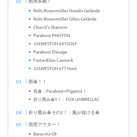
雨用革靴！
Rolis Rosenmüller Novalis Gelände
Rolis Rosenmüller Gilles Gelände
Church’s Shannon
Paraboot PHOTON
J.M.WESTON 641GOLF
Paraboot Elevage
Foster&Son Cannock
J.M.WESTON 677 Hunt
雨傘！！
長傘：Paraboot×Piganiol！
折り畳み傘1！：FOX UMBRELLAS
折り畳み傘その2！：風が抜ける傘
雨用アウター！
Baracuta G9