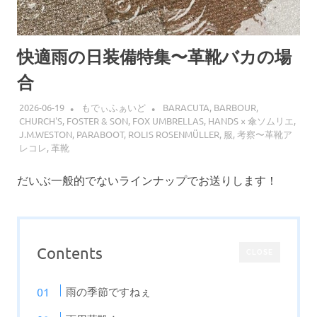
快適雨の日装備特集〜革靴バカの場
合
2026-06-19
もでぃふぁいど
BARACUTA
,
BARBOUR
,
CHURCH'S
,
FOSTER & SON
,
FOX UMBRELLAS
,
HANDS × 傘ソムリエ
,
J.M.WESTON
,
PARABOOT
,
ROLIS ROSENMÜLLER
,
服
,
考察〜革靴ア
レコレ
,
革靴
だいぶ一般的でないラインナップでお送りします！
Contents
CLOSE
雨の季節ですねぇ