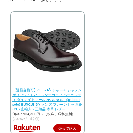
【返品交換可】Church’s チャーチ シャノン
ポリッシュドバインダーカーフ バーガンデ
ィ ダイナイトソール SHANNON R(Rubber
sole) BURGUNDY メンズ プレーントゥ 革靴
≪UK直輸入・正規品 本革 レザー
価格：104,800円～（税込、送料無料)
(2026/6/11時点)
楽天で購入