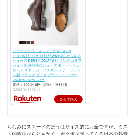
ジェイエムウエストン J.M.WESTON
11311016412A 1131FEW6412A ビジネス
シューズ DERBY GOLF#641 メンズ ゴルフ
シューズ 外羽根式シューズ ダービーシュー
ズ ワイズ D E カーフスキン レザー フラン
ス製 ブラック ダークブラウン 25.0cm〜
28.0cm 26cm 27cm
価格：102,910円（税込、送料別)
(2026/6/11時点)
楽天で購入
ちなみにスエードのほうはサイズ的に万全ですが、ミス
ト的霧雨ならともかく、ボタボタ降ってくる日本の熱帯