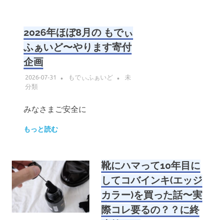
2026年ほぼ8月の もでぃ
ふぁいど〜やります寄付
企画
2026-07-31
もでぃふぁいど
未
分類
みなさまご安全に
もっと読む
靴にハマって10年目に
してコバインキ(エッジ
カラー)を買った話〜実
際コレ要るの？？に終