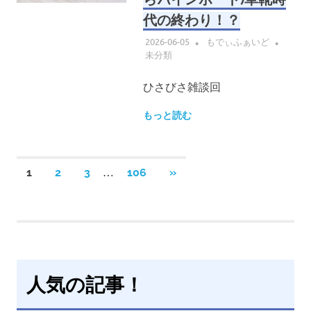
代の終わり！？
2026-06-05
もでぃふぁいど
未分類
ひさびさ雑談回
もっと読む
投
…
次
1
2
3
106
»
の
稿
記
事
の
ペ
人気の記事！
ー