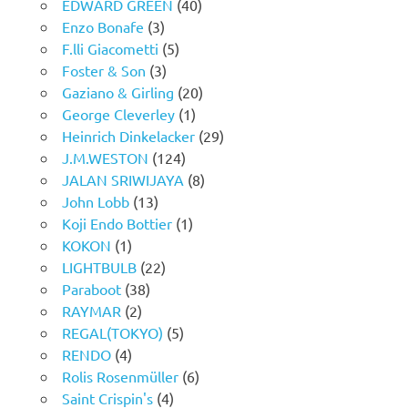
EDWARD GREEN
(40)
Enzo Bonafe
(3)
F.lli Giacometti
(5)
Foster & Son
(3)
Gaziano & Girling
(20)
George Cleverley
(1)
Heinrich Dinkelacker
(29)
J.M.WESTON
(124)
JALAN SRIWIJAYA
(8)
John Lobb
(13)
Koji Endo Bottier
(1)
KOKON
(1)
LIGHTBULB
(22)
Paraboot
(38)
RAYMAR
(2)
REGAL(TOKYO)
(5)
RENDO
(4)
Rolis Rosenmüller
(6)
Saint Crispin's
(4)