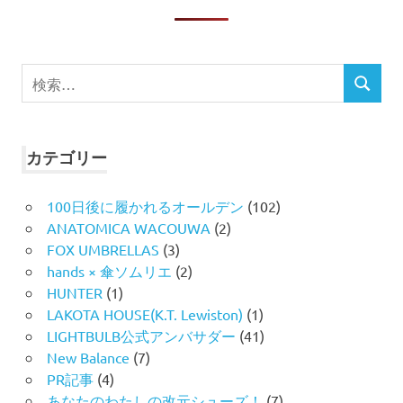
ジ
送
検
り
検
索
索
対
象:
カテゴリー
100日後に履かれるオールデン
(102)
ANATOMICA WACOUWA
(2)
FOX UMBRELLAS
(3)
hands × 傘ソムリエ
(2)
HUNTER
(1)
LAKOTA HOUSE(K.T. Lewiston)
(1)
LIGHTBULB公式アンバサダー
(41)
New Balance
(7)
PR記事
(4)
あなたのわたしの改元シューズ！
(7)