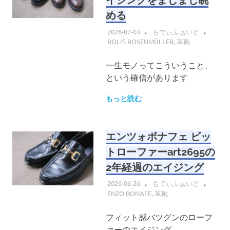
イジングをまじまじ眺
める
2026-07-03
もでぃふぁいど
ROLIS ROSENMÜLLER
,
革靴
一生モノってこういうこと、
という確信があります
もっと読む
エンツォボナフェ ビッ
トローファーart2695の
2年経過のエイジング
2026-06-26
もでぃふぁいど
ENZO BONAFE
,
革靴
フィット感バツグンのローフ
ァーのエイジング