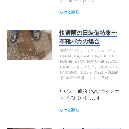
もっと読む
快適雨の日装備特集〜
革靴バカの場合
2026-06-19
もでぃふぁいど
BARACUTA
,
BARBOUR
,
CHURCH'S
,
FOSTER & SON
,
FOX UMBRELLAS
,
HANDS × 傘ソムリエ
,
J.M.WESTON
,
PARABOOT
,
ROLIS ROSENMÜLLER
,
服
,
考察〜革靴アレコレ
,
革靴
だいぶ一般的でないラインナ
ップでお送りします！
もっと読む