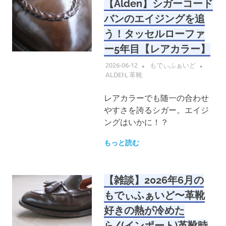
【Alden】シガーコード
バンのエイジングを追
う！タッセルローファ
ー5年目【レアカラー】
2026-06-12
もでぃふぁいど
ALDEN
,
革靴
レアカラーでも随一の合わせ
やすさを誇るシガー。エイジ
ングはいかに！？
もっと読む
【雑談】2026年6月の
もでぃふぁいど〜革靴
好きの熱が冷めた
ら/(インポート)革靴時