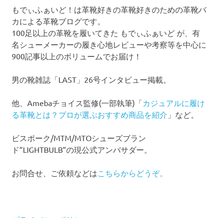
もでぃふぁいど！は革靴好きの革靴好きのための革靴バ
カによる革靴ブログです。
100足以上の革靴を履いてきた もでぃふぁいど が、有
名シューメーカーの履き心地レビューや考察等を中心に
900記事以上のボリュームでお届け！
男の靴雑誌「LAST」26号インタビュー掲載。
他、Amebaチョイス監修(一部執筆)「
カジュアルに履け
る革靴とは？プロが選ぶおすすめ商品を紹介
」など。
ビスポーク/MTM/MTOシューズブラン
ド”LIGHTBULB”の現公式アンバサダー。
お問合せ、ご依頼などは
こちらからどうぞ。