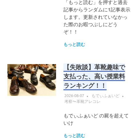
「もっと読む」を押すと過去
記事からランダムに1記事表示
します。更新されていなかっ
た際のお暇つぶしにどう
ぞ！！
もっと読む
【失敗談】革靴趣味で
支払った、高い授業料
ランキング！！
2026-08-07
もでぃふぁいど
考察〜革靴アレコレ
もでぃふぁいど の屍を超えて
いけ
もっと読む