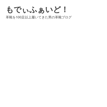
コ
もでぃふぁいど！
ン
テ
革靴を100足以上履いてきた男の革靴ブログ
ン
ツ
へ
ス
キ
ッ
プ