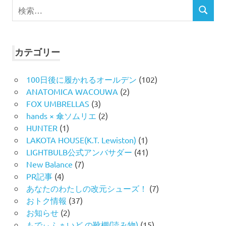
検
り
検
索
索
対
象:
カテゴリー
100日後に履かれるオールデン
(102)
ANATOMICA WACOUWA
(2)
FOX UMBRELLAS
(3)
hands × 傘ソムリエ
(2)
HUNTER
(1)
LAKOTA HOUSE(K.T. Lewiston)
(1)
LIGHTBULB公式アンバサダー
(41)
New Balance
(7)
PR記事
(4)
あなたのわたしの改元シューズ！
(7)
おトク情報
(37)
お知らせ
(2)
もでぃふぁいど の靴棚(読み物)
(15)