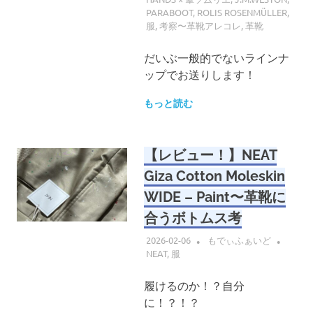
PARABOOT
,
ROLIS ROSENMÜLLER
,
服
,
考察〜革靴アレコレ
,
革靴
だいぶ一般的でないラインナ
ップでお送りします！
もっと読む
【レビュー！】NEAT
Giza Cotton Moleskin
WIDE – Paint〜革靴に
合うボトムス考
2026-02-06
もでぃふぁいど
NEAT
,
服
履けるのか！？自分
に！？！？