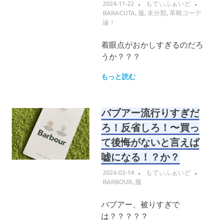
2024-11-22
もでぃふぁいど
BARACUTA
,
服
,
未分類
,
革靴コーデ
論！
着眼点がおかしすぎるのだろ
うか？？？
もっと読む
バブアー流行りすぎだ
ろ！反省しろ！〜買っ
て後悔がないと言えば
嘘になる！？か？
2024-03-14
もでぃふぁいど
BARBOUR
,
服
バブアー、被りすぎで
は？？？？？