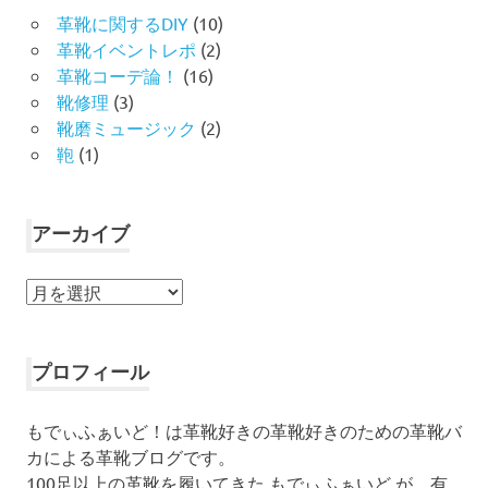
革靴に関するDIY
(10)
革靴イベントレポ
(2)
革靴コーデ論！
(16)
靴修理
(3)
靴磨ミュージック
(2)
鞄
(1)
アーカイブ
ア
ー
カ
イ
プロフィール
ブ
もでぃふぁいど！は革靴好きの革靴好きのための革靴バ
カによる革靴ブログです。
100足以上の革靴を履いてきた もでぃふぁいど が、有