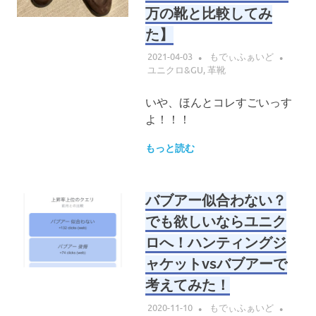
万の靴と比較してみ
た】
2021-04-03
もでぃふぁいど
ユニクロ&GU
,
革靴
いや、ほんとコレすごいっす
よ！！！
もっと読む
バブアー似合わない？
でも欲しいならユニク
ロへ！ハンティングジ
ャケットvsバブアーで
考えてみた！
2020-11-10
もでぃふぁいど