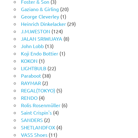
Foster & Son
(3)
Gaziano & Girling
(20)
George Cleverley
(1)
Heinrich Dinkelacker
(29)
J.M.WESTON
(124)
JALAN SRIWIJAYA
(8)
John Lobb
(13)
Koji Endo Bottier
(1)
KOKON
(1)
LIGHTBULB
(22)
Paraboot
(38)
RAYMAR
(2)
REGAL(TOKYO)
(5)
RENDO
(4)
Rolis Rosenmüller
(6)
Saint Crispin's
(4)
SANDERS
(2)
SHETLANDFOX
(4)
VASS Shoes
(11)