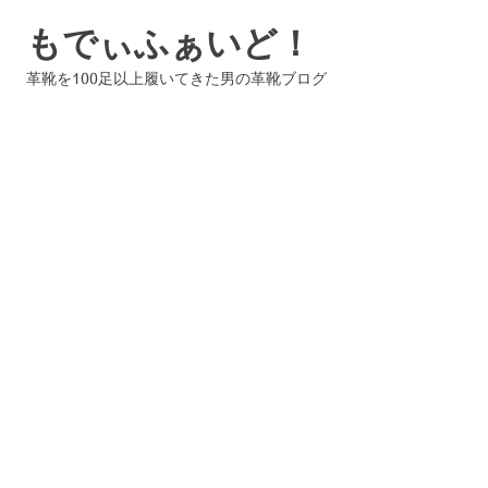
コ
もでぃふぁいど！
ン
テ
革靴を100足以上履いてきた男の革靴ブログ
ン
ツ
へ
ス
キ
ッ
プ