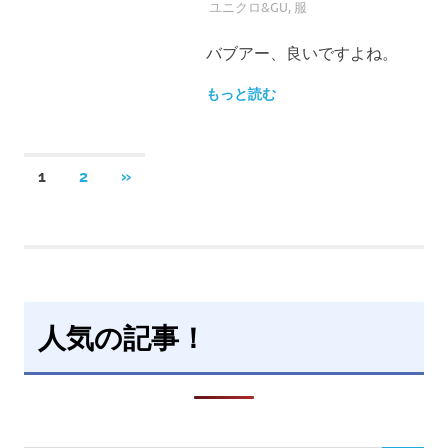
ユニクロ&GU
,
服
バブアー、良いですよね。
もっと読む
投
次
1
2
»
の
稿
記
事
の
ペ
人気の記事！
ー
ジ
送