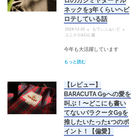
ロのカシミヤタートル
ネックを3年くらいヘビ
ロテしている話
2024-12-20
もでぃふぁいど
ユニクロ&GU
,
服
今年も大活躍しています
もっと読む
【レビュー】
BARACUTA G9への愛を
叫ぶ！〜どこにも書い
てないバラクータG9を
推したいたった1つのポ
イント！【偏愛】