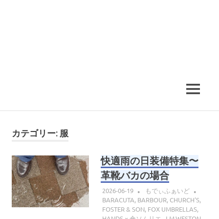
MENU
カテゴリー:
服
快適雨の日装備特集〜
革靴バカの場合
2026-06-19
もでぃふぁいど
BARACUTA
,
BARBOUR
,
CHURCH'S
,
FOSTER & SON
,
FOX UMBRELLAS
,
HANDS × 傘ソムリエ
,
J.M.WESTON
,