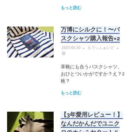
もっと読む
万博にシルクに！〜バ
スクシャツ購入報告×2
2025-05-30
もでぃふぁいど
服
革靴にも合うバスクシャツ、
おひとついかがですか？え？2
枚？
もっと読む
【3年愛用レビュー！】
なんだかんだでユニク