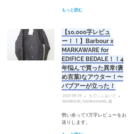
もっと読む
【10,000字レビュ
ー！！】Barbour x
MARKAWARE for
EDIFICE BEDALE！！4
年悩んで買った異常(褒
め言葉)なアウター！〜
バブアーが立った！
2023-09-29
もでぃふぁいど
BARBOUR
,
MARKAWARE
,
服
勢い余って1万字レビューをお
送りします。