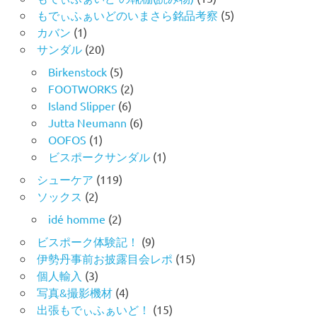
もでぃふぁいどのいまさら銘品考察
(5)
カバン
(1)
サンダル
(20)
Birkenstock
(5)
FOOTWORKS
(2)
Island Slipper
(6)
Jutta Neumann
(6)
OOFOS
(1)
ビスポークサンダル
(1)
シューケア
(119)
ソックス
(2)
idé homme
(2)
ビスポーク体験記！
(9)
伊勢丹事前お披露目会レポ
(15)
個人輸入
(3)
写真&撮影機材
(4)
出張もでぃふぁいど！
(15)