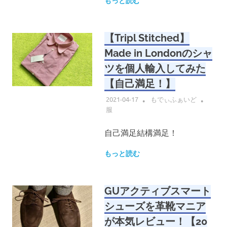
もっと読む
【Tripl Stitched】
Made in Londonのシャ
ツを個人輸入してみた
【自己満足！】
2021-04-17
もでぃふぁいど
服
自己満足結構満足！
もっと読む
GUアクティブスマート
シューズを革靴マニア
が本気レビュー！【20