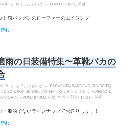
06-26
もでぃふぁいど
ENZO BONAFE
,
革靴
ット感バツグンのローファーのエイジング
と読む
適雨の日装備特集〜革靴バカの
合
06-19
もでぃふぁいど
BARACUTA
,
BARBOUR
,
CHURCH'S
,
R & SON
,
FOX UMBRELLAS
,
HANDS × 傘ソムリエ
,
J.M.WESTON
,
BOOT
,
ROLIS ROSENMÜLLER
,
服
,
考察〜革靴アレコレ
,
革靴
ぶ一般的でないラインナップでお送りします！
と読む