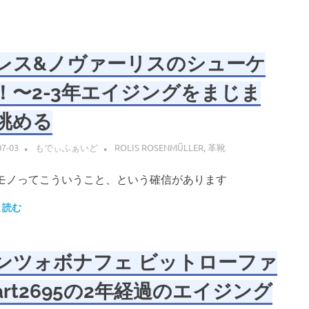
レス&ノヴァーリスのシューケ
！〜2-3年エイジングをまじま
眺める
07-03
もでぃふぁいど
ROLIS ROSENMÜLLER
,
革靴
モノってこういうこと、という確信があります
と読む
ンツォボナフェ ビットローファ
art2695の2年経過のエイジング