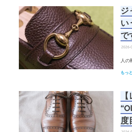
ジ
い
で
2026-
人の
もっ
【
“
度
2026-