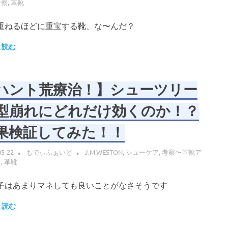
考察
,
革靴
重ねるほどに重宝する靴、な〜んだ？
と読む
ハント荒療治！】シューツリー
型崩れにどれだけ効くのか！？
果検証してみた！！
05-22
もでぃふぁいど
J.M.WESTON
,
シューケア
,
考察〜革靴ア
レ
,
革靴
子はあまりマネしても良いことがなさそうです
と読む