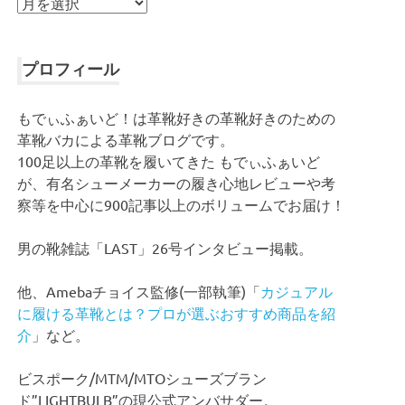
ア
ー
カ
イ
プロフィール
ブ
もでぃふぁいど！は革靴好きの革靴好きのための
革靴バカによる革靴ブログです。
100足以上の革靴を履いてきた もでぃふぁいど
が、有名シューメーカーの履き心地レビューや考
察等を中心に900記事以上のボリュームでお届け！
男の靴雑誌「LAST」26号インタビュー掲載。
他、Amebaチョイス監修(一部執筆)「
カジュアル
に履ける革靴とは？プロが選ぶおすすめ商品を紹
介
」など。
ビスポーク/MTM/MTOシューズブラン
ド”LIGHTBULB”の現公式アンバサダー。