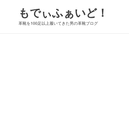
コ
もでぃふぁいど！
ン
テ
革靴を100足以上履いてきた男の革靴ブログ
ン
ツ
へ
ス
キ
ッ
プ