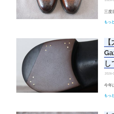
三度
もっ
【
Ga
し
2026-
今年
もっ