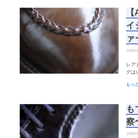
【
イ
ァ
2026-
レア
グは
もっ
も
察〜
2026-