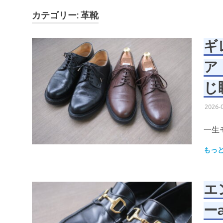
カテゴリー:
革靴
ギ
ア
じ
2026-
一生
もっ
エ
ー