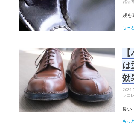
銘品
歳を
もっ
【
は
効
2026-
レコ
良い
もっ