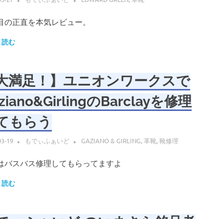
目の正直を本気レビュー。
と読む
大満足！】ユニオンワークスで
ziano&GirlingのBarclayを修理
てもらう
03-19
もでぃふぁいど
GAZIANO & GIRLING
,
革靴
,
靴修理
はバスバス修理してもらってますよ
と読む