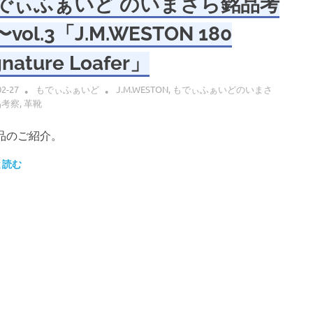
でぃふぁいど のいまさら銘品考
vol.3「J.M.WESTON 180
gnature Loafer」
02-27
もでぃふぁいど
J.M.WESTON
,
もでぃふぁいどのいまさ
品考察
,
革靴
品のご紹介。
と読む