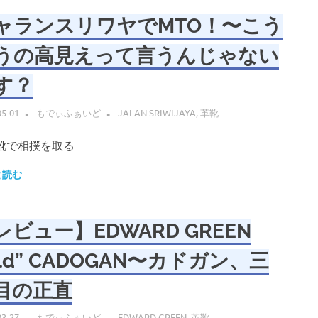
ャランスリワヤでMTO！〜こう
うの高見えって言うんじゃない
す？
05-01
もでぃふぁいど
JALAN SRIWIJAYA
,
革靴
靴で相撲を取る
と読む
レビュー】EDWARD GREEN
Old” CADOGAN〜カドガン、三
目の正直
03-27
もでぃふぁいど
EDWARD GREEN
,
革靴