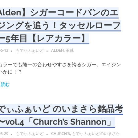
Alden】シガーコードバンのエ
ジングを追う！タッセルローフ
ー5年目【レアカラー】
06-12
もでぃふぁいど
ALDEN
,
革靴
カラーでも随一の合わせやすさを誇るシガー。エイジン
いかに！？
と読む
でぃふぁいど のいまさら銘品考
vol.4「Church’s Shannon」
05-29
もでぃふぁいど
CHURCH'S
,
もでぃふぁいどのいまさら