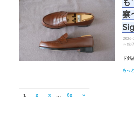
も
察〜
Si
2026-
ら銘
ド銘
もっ
投
…
次
1
2
3
62
»
の
稿
記
事
の
ペ