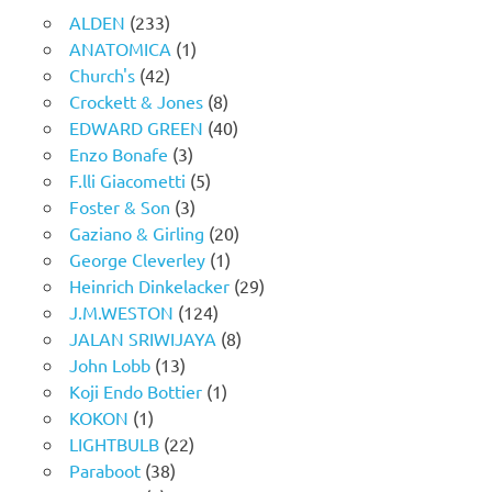
ALDEN
(233)
ANATOMICA
(1)
Church's
(42)
Crockett & Jones
(8)
EDWARD GREEN
(40)
Enzo Bonafe
(3)
F.lli Giacometti
(5)
Foster & Son
(3)
Gaziano & Girling
(20)
George Cleverley
(1)
Heinrich Dinkelacker
(29)
J.M.WESTON
(124)
JALAN SRIWIJAYA
(8)
John Lobb
(13)
Koji Endo Bottier
(1)
KOKON
(1)
LIGHTBULB
(22)
Paraboot
(38)