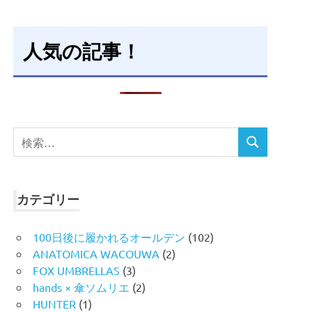
人気の記事！
検
検
索
索
対
象:
カテゴリー
100日後に履かれるオールデン
(102)
ANATOMICA WACOUWA
(2)
FOX UMBRELLAS
(3)
hands × 傘ソムリエ
(2)
HUNTER
(1)