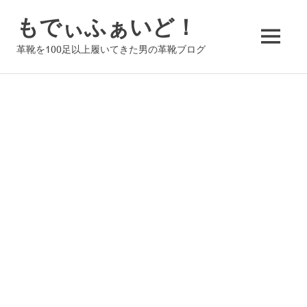
コ
もでぃふぁいど！
ン
テ
MENU
革靴を100足以上履いてきた男の革靴ブログ
ン
ツ
へ
ス
キ
ッ
プ