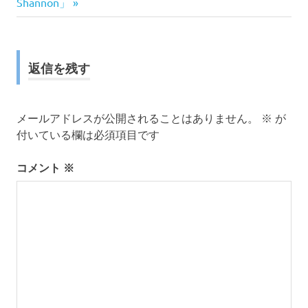
の
事:
Shannon」
ナ
記
事:
ビ
ゲ
返信を残す
ー
メールアドレスが公開されることはありません。
※
が
シ
付いている欄は必須項目です
ョ
コメント
※
ン