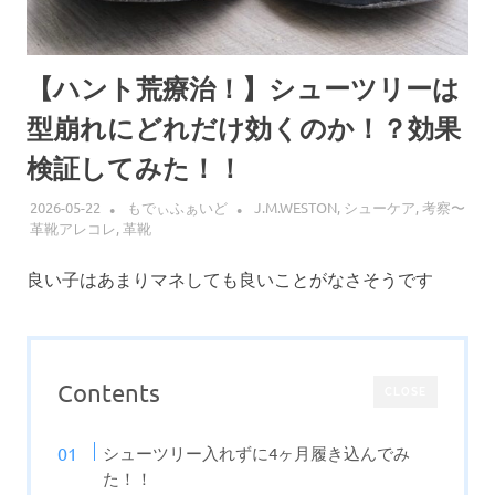
【ハント荒療治！】シューツリーは
型崩れにどれだけ効くのか！？効果
検証してみた！！
2026-05-22
もでぃふぁいど
J.M.WESTON
,
シューケア
,
考察〜
革靴アレコレ
,
革靴
良い子はあまりマネしても良いことがなさそうです
Contents
CLOSE
シューツリー入れずに4ヶ月履き込んでみ
た！！