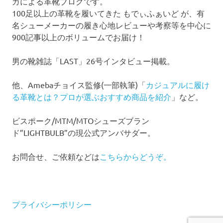
カによる革靴ブログです。
100足以上の革靴を履いてきた もでぃふぁいど が、有
名シューメーカーの履き心地レビューや考察等を中心に
900記事以上のボリュームでお届け！
男の靴雑誌「LAST」26号インタビュー掲載。
他、Amebaチョイス監修(一部執筆)「
カジュアルに履け
る革靴とは？プロが選ぶおすすめ商品を紹介
」など。
ビスポーク/MTM/MTOシューズブラン
ド”LIGHTBULB”の現公式アンバサダー。
お問合せ、ご依頼などは
こちらからどうぞ。
プライバシーポリシー