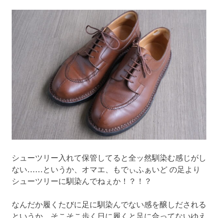
シューツリー入れて保管してると全ッ然馴染む感じがし
ない……というか、オマエ、もでぃふぁいど の足より
シューツリーに馴染んでねぇか！？！？
なんだか履くたびに足に馴染んでない感を醸しだされる
というか。そこそこ歩く日に履くと足に合ってないゆえ