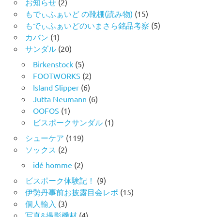
お知らせ
(2)
もでぃふぁいど の靴棚(読み物)
(15)
もでぃふぁいどのいまさら銘品考察
(5)
カバン
(1)
サンダル
(20)
Birkenstock
(5)
FOOTWORKS
(2)
Island Slipper
(6)
Jutta Neumann
(6)
OOFOS
(1)
ビスポークサンダル
(1)
シューケア
(119)
ソックス
(2)
idé homme
(2)
ビスポーク体験記！
(9)
伊勢丹事前お披露目会レポ
(15)
個人輸入
(3)
写真&撮影機材
(4)