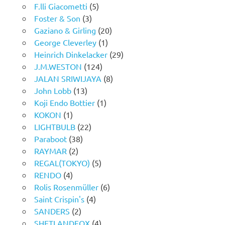
F.lli Giacometti
(5)
Foster & Son
(3)
Gaziano & Girling
(20)
George Cleverley
(1)
Heinrich Dinkelacker
(29)
J.M.WESTON
(124)
JALAN SRIWIJAYA
(8)
John Lobb
(13)
Koji Endo Bottier
(1)
KOKON
(1)
LIGHTBULB
(22)
Paraboot
(38)
RAYMAR
(2)
REGAL(TOKYO)
(5)
RENDO
(4)
Rolis Rosenmüller
(6)
Saint Crispin's
(4)
SANDERS
(2)
SHETLANDFOX
(4)