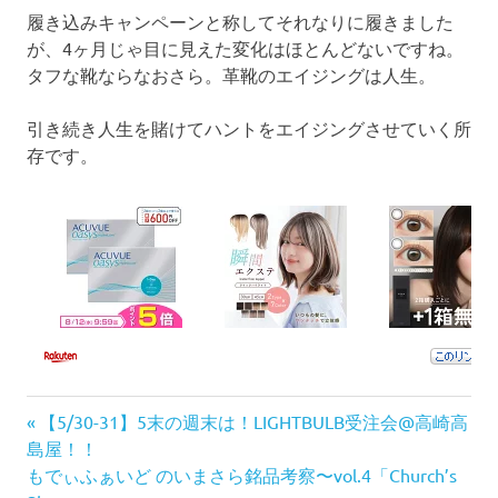
履き込みキャンペーンと称してそれなりに履きました
が、4ヶ月じゃ目に見えた変化はほとんどないですね。
タフな靴ならなおさら。革靴のエイジングは人生。
引き続き人生を賭けてハントをエイジングさせていく所
存です。
前
投
【5/30-31】5末の週末は！LIGHTBULB受注会@高崎高
の
島屋！！
稿
次
記
もでぃふぁいど のいまさら銘品考察〜vol.4「Church’s