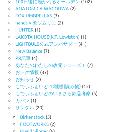
100日後に履かれるオールデン
(102)
ANATOMICA WACOUWA
(2)
FOX UMBRELLAS
(3)
hands × 傘ソムリエ
(2)
HUNTER
(1)
LAKOTA HOUSE(K.T. Lewiston)
(1)
LIGHTBULB公式アンバサダー
(41)
New Balance
(7)
PR記事
(4)
あなたのわたしの改元シューズ！
(7)
おトク情報
(37)
お知らせ
(2)
もでぃふぁいど の靴棚(読み物)
(15)
もでぃふぁいどのいまさら銘品考察
(5)
カバン
(1)
サンダル
(20)
Birkenstock
(5)
FOOTWORKS
(2)
Island Slipper
(6)