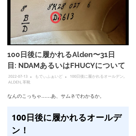
100日後に履かれるAlden〜31日
目: NDAMあるいはFHUCYについて
2022-07-13
もでぃふぁいど
100日後に履かれるオールデン
,
ALDEN
,
革靴
なんのこっちゃ……あ、サムネでわかるか。
100日後に履かれるオールデ
ン！