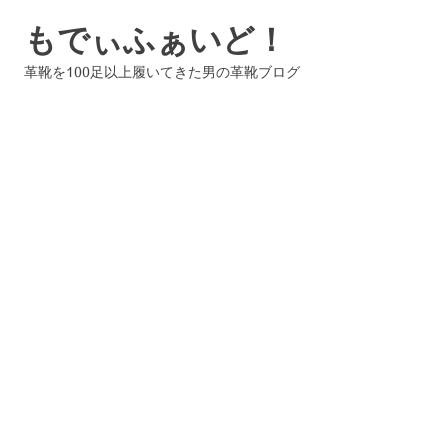
コ
もでぃふぁいど！
ン
テ
革靴を100足以上履いてきた男の革靴ブログ
ン
ツ
へ
ス
キ
ッ
プ