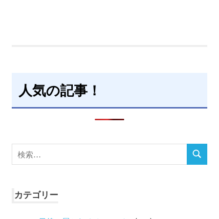
人気の記事！
検
検
索
索
対
象:
カテゴリー