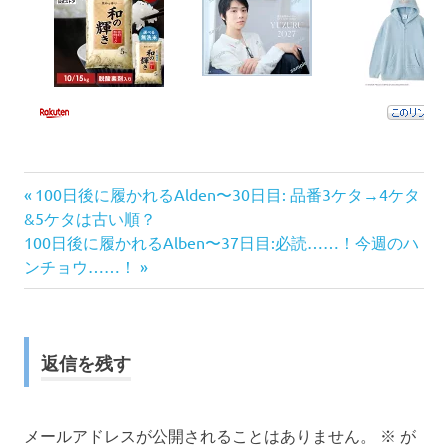
前
投
100日後に履かれるAlden〜30日目: 品番3ケタ→4ケタ
の
&5ケタは古い順？
稿
次
記
100日後に履かれるAlben〜37日目:必読……！今週のハ
の
事:
ンチョウ……！
ナ
記
事:
ビ
ゲ
返信を残す
ー
メールアドレスが公開されることはありません。
※
が