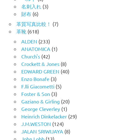
名刺入れ
(3)
財布
(6)
革質写真比較！
(7)
革靴
(618)
ALDEN
(233)
ANATOMICA
(1)
Church's
(42)
Crockett & Jones
(8)
EDWARD GREEN
(40)
Enzo Bonafe
(3)
F.lli Giacometti
(5)
Foster & Son
(3)
Gaziano & Girling
(20)
George Cleverley
(1)
Heinrich Dinkelacker
(29)
J.M.WESTON
(124)
JALAN SRIWIJAYA
(8)
John Lobb
(13)