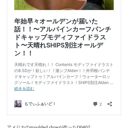
アメリカのmoulded shoeが作ったD0407。