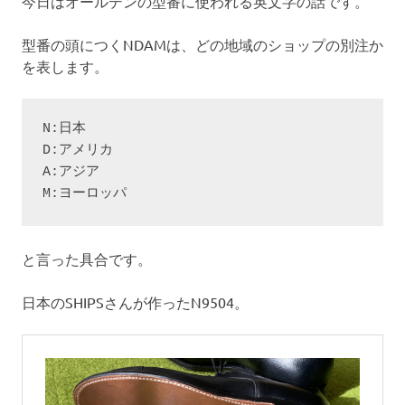
今日はオールデンの型番に使われる英文字の話です。
型番の頭につくNDAMは、どの地域のショップの別注か
を表します。
N:日本

D:アメリカ

A:アジア

M:ヨーロッパ
と言った具合です。
日本のSHIPSさんが作ったN9504。