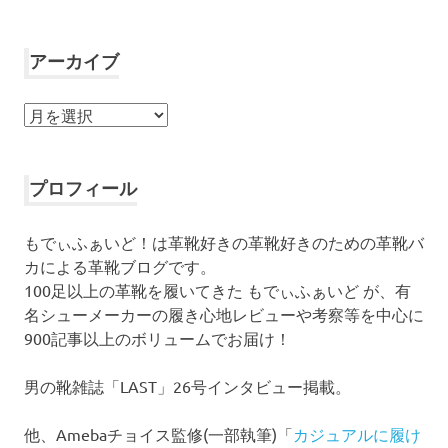
アーカイブ
ア
ー
カ
イ
プロフィール
ブ
もでぃふぁいど！は革靴好きの革靴好きのための革靴バ
カによる革靴ブログです。
100足以上の革靴を履いてきた もでぃふぁいど が、有
名シューメーカーの履き心地レビューや考察等を中心に
900記事以上のボリュームでお届け！
男の靴雑誌「LAST」26号インタビュー掲載。
他、Amebaチョイス監修(一部執筆)「
カジュアルに履け