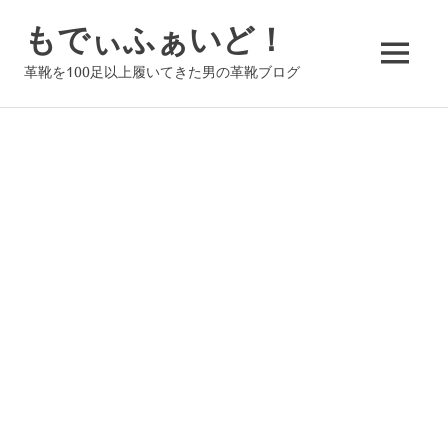
コ
もでぃふぁいど！
ン
テ
MENU
革靴を100足以上履いてきた男の革靴ブログ
ン
ツ
へ
ス
キ
ッ
プ