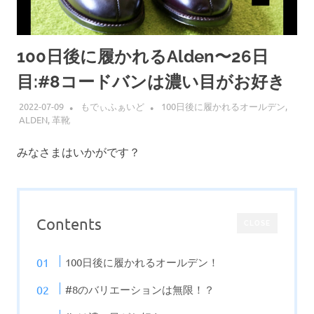
100日後に履かれるAlden〜26日
目:#8コードバンは濃い目がお好き
2022-07-09
もでぃふぁいど
100日後に履かれるオールデン
,
ALDEN
,
革靴
みなさまはいかがです？
Contents
CLOSE
100日後に履かれるオールデン！
#8のバリエーションは無限！？