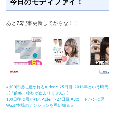
今日のモディファイ！
あと75記事更新してからな！！！
前
投
100日後に履かれるAlden〜25日目: 2016年という時代
の
5(『前略、物欲が止まりません』)
稿
次
記
100日後に履かれるAlden〜27日目:#8コードバンに黒
の
事:
Wax!?本場のテンションを思い知る
ナ
記