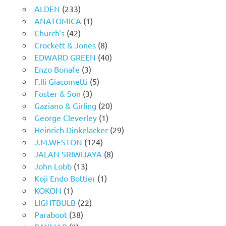
ALDEN
(233)
ANATOMICA
(1)
Church's
(42)
Crockett & Jones
(8)
EDWARD GREEN
(40)
Enzo Bonafe
(3)
F.lli Giacometti
(5)
Foster & Son
(3)
Gaziano & Girling
(20)
George Cleverley
(1)
Heinrich Dinkelacker
(29)
J.M.WESTON
(124)
JALAN SRIWIJAYA
(8)
John Lobb
(13)
Koji Endo Bottier
(1)
KOKON
(1)
LIGHTBULB
(22)
Paraboot
(38)