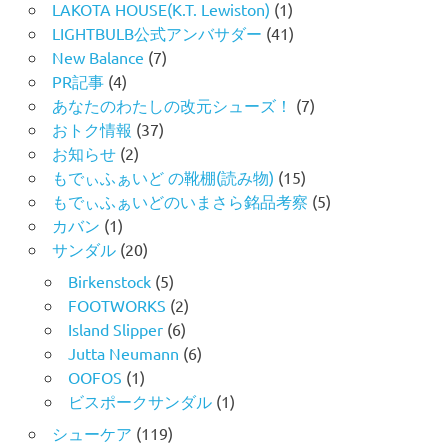
LAKOTA HOUSE(K.T. Lewiston)
(1)
LIGHTBULB公式アンバサダー
(41)
New Balance
(7)
PR記事
(4)
あなたのわたしの改元シューズ！
(7)
おトク情報
(37)
お知らせ
(2)
もでぃふぁいど の靴棚(読み物)
(15)
もでぃふぁいどのいまさら銘品考察
(5)
カバン
(1)
サンダル
(20)
Birkenstock
(5)
FOOTWORKS
(2)
Island Slipper
(6)
Jutta Neumann
(6)
OOFOS
(1)
ビスポークサンダル
(1)
シューケア
(119)