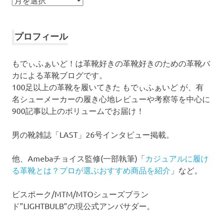
ー
カ
イ
プロフィール
ブ
もでぃふぁいど！は革靴好きの革靴好きのための革靴バ
カによる革靴ブログです。
100足以上の革靴を履いてきた もでぃふぁいど が、有
名シューメーカーの履き心地レビューや考察等を中心に
900記事以上のボリュームでお届け！
男の靴雑誌「LAST」26号インタビュー掲載。
他、Amebaチョイス監修(一部執筆)「
カジュアルに履け
る革靴とは？プロが選ぶおすすめ商品を紹介
」など。
ビスポーク/MTM/MTOシューズブラン
ド”LIGHTBULB”の現公式アンバサダー。