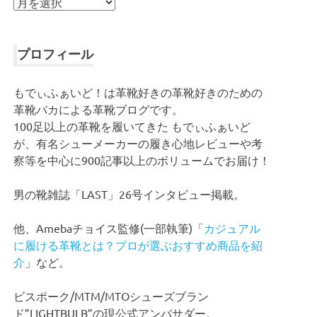
ア
ー
カ
イ
プロフィール
ブ
もでぃふぁいど！は革靴好きの革靴好きのための
革靴バカによる革靴ブログです。
100足以上の革靴を履いてきた もでぃふぁいど
が、有名シューメーカーの履き心地レビューや考
察等を中心に900記事以上のボリュームでお届け！
男の靴雑誌「LAST」26号インタビュー掲載。
他、Amebaチョイス監修(一部執筆)「
カジュアル
に履ける革靴とは？プロが選ぶおすすめ商品を紹
介
」など。
ビスポーク/MTM/MTOシューズブラン
ド”LIGHTBULB”の現公式アンバサダー。