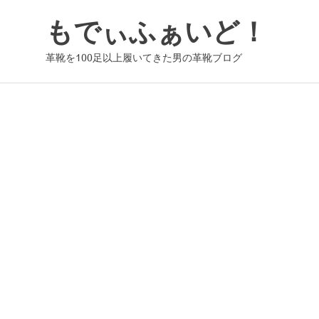
コ
もでぃふぁいど！
ン
テ
革靴を100足以上履いてきた男の革靴ブログ
ン
ツ
へ
ス
キ
ッ
プ