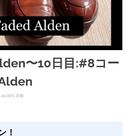
den〜10日目:#8コー
Alden
,
ALDEN
,
革靴
ン！