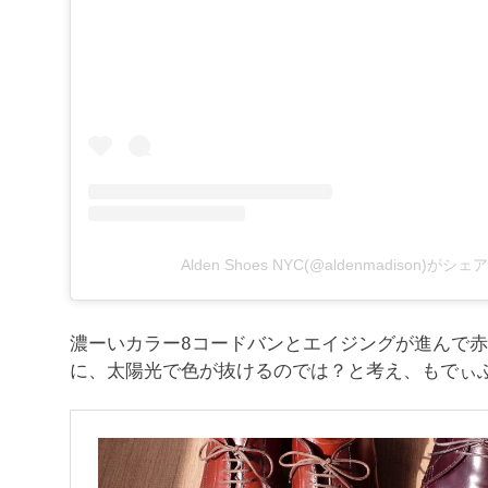
Alden Shoes NYC(@aldenmadison)が
濃ーいカラー8コードバンとエイジングが進んで
に、太陽光で色が抜けるのでは？と考え、もでぃ