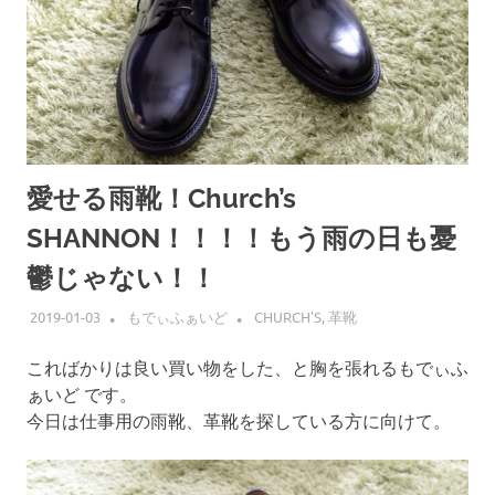
愛せる雨靴！Church’s
SHANNON！！！！もう雨の日も憂
鬱じゃない！！
2019-01-03
もでぃふぁいど
CHURCH'S
,
革靴
こればかりは良い買い物をした、と胸を張れるもでぃふ
ぁいど です。
今日は仕事用の雨靴、革靴を探している方に向けて。