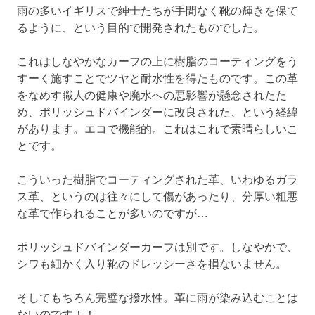
雨の多いイギリスで紳士たちが手間なく靴の輝きを保て
るように、という目的で開発されたものでした。
これはしなやかなカーフの上に樹脂のコーティングをう
すーく施すことでツヤと耐水性を得たものです。この革
をなめす職人の健康や廃水への悪影響が懸念されたた
め、ポリッシュドバインダーに改良された、という経緯
があります。エコで機能的。これはこれで素晴らしいこ
とです。
こういった樹脂でコーティングされた革、いわゆるガラ
ス革、というのは往々にして傷があったり、分厚い粗悪
な革で作られることが多いのですが…
ポリッシュドバインダーカーフは別です。しなやかで、
シワも細かく入り靴のドレッシーさを損ないません。
そしてもちろん完璧な撥水性。革に雨が染み込むことは
ないのです！！