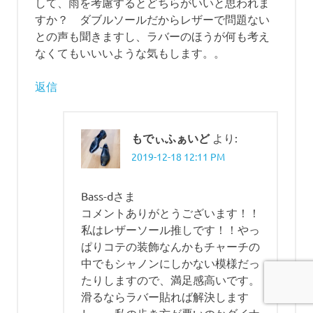
して、雨を考慮するとどちらがいいと思われま
シ
ュ
すか？ ダブルソールだからレザーで問題ない
ド
との声も聞きますし、ラバーのほうが何も考え
バ
なくてもいいいような気もします。。
イ
ン
返信
ダ
ー
雨
もでぃふぁいど
より:
靴
2019-12-18 12:11 PM
Bass-dさま
コメントありがとうございます！！
私はレザーソール推しです！！やっ
ぱりコテの装飾なんかもチャーチの
中でもシャノンにしかない模様だっ
たりしますので、満足感高いです。
滑るならラバー貼れば解決します