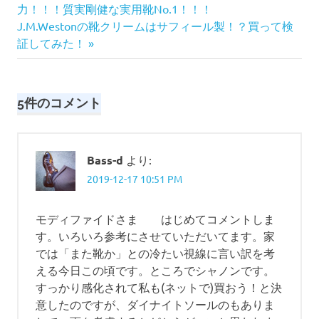
Church's
の
力！！！質実剛健な実用靴No.1！！！
稿
次
記
J.M.Westonの靴クリームはサフィール製！？買って検
shannon
の
事:
証してみた！
サ
ナ
記
ラ
事:
リ
ビ
ー
5件のコメント
マ
ゲ
ン
ー
シ
Bass-d
より:
ャ
シ
ノ
2019-12-17 10:51 PM
ン
ョ
チ
モディファイドさま はじめてコメントしま
ャ
ン
す。いろいろ参考にさせていただいてます。家
ー
では「また靴か」との冷たい視線に言い訳を考
チ
える今日この頃です。ところでシャノンです。
ポ
すっかり感化されて私も(ネットで)買おう！と決
リ
意したのですが、ダイナイトソールのもありま
ッ