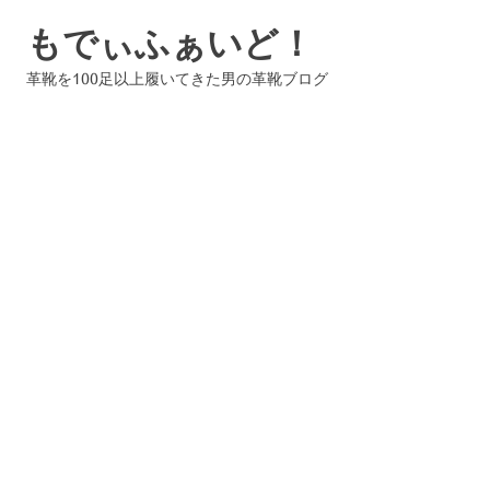
コ
もでぃふぁいど！
ン
テ
革靴を100足以上履いてきた男の革靴ブログ
ン
ツ
へ
ス
キ
ッ
プ