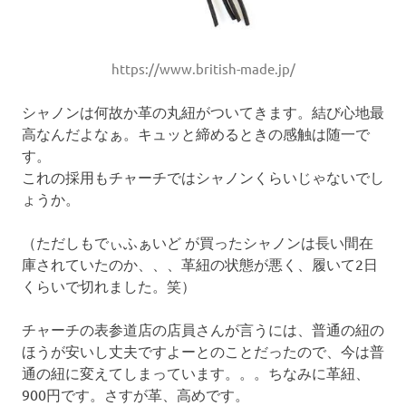
https://www.british-made.jp/
シャノンは何故か革の丸紐がついてきます。結び心地最
高なんだよなぁ。キュッと締めるときの感触は随一で
す。
これの採用もチャーチではシャノンくらいじゃないでし
ょうか。
（ただしもでぃふぁいど が買ったシャノンは長い間在
庫されていたのか、、、革紐の状態が悪く、履いて2日
くらいで切れました。笑）
チャーチの表参道店の店員さんが言うには、普通の紐の
ほうが安いし丈夫ですよーとのことだったので、今は普
通の紐に変えてしまっています。。。ちなみに革紐、
900円です。さすが革、高めです。