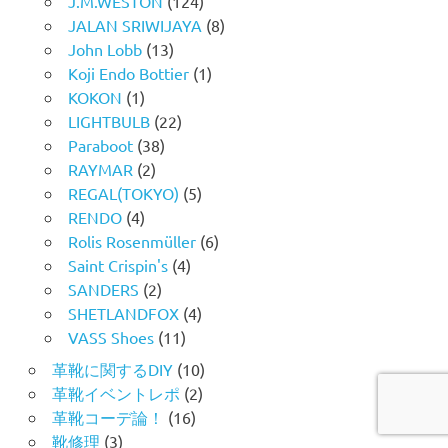
J.M.WESTON
(124)
JALAN SRIWIJAYA
(8)
John Lobb
(13)
Koji Endo Bottier
(1)
KOKON
(1)
LIGHTBULB
(22)
Paraboot
(38)
RAYMAR
(2)
REGAL(TOKYO)
(5)
RENDO
(4)
Rolis Rosenmüller
(6)
Saint Crispin's
(4)
SANDERS
(2)
SHETLANDFOX
(4)
VASS Shoes
(11)
革靴に関するDIY
(10)
革靴イベントレポ
(2)
革靴コーデ論！
(16)
靴修理
(3)