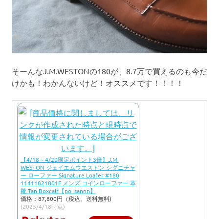
そーんなJ.M.WESTONの180が、8.7万で買えるのも今だ
けかも！わかんないけど！オススメです！！！！
【4/18～4/20限定ポイント3倍】J.M.
WESTON ジェイエムウエストン シグニチャ
ー ローファー Signature Loafer #180
11411821801F メンズ コインローファー 革
靴 Tan Boxcalf【po_sannn】
価格：87,800円（税込、送料無料)
(2025/4/18時点)