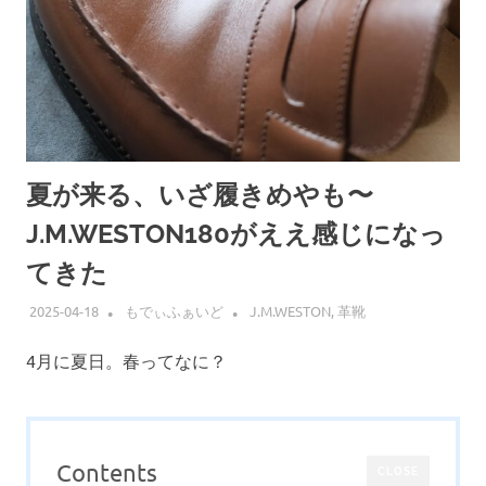
夏が来る、いざ履きめやも〜
J.M.WESTON180がええ感じになっ
てきた
2025-04-18
もでぃふぁいど
J.M.WESTON
,
革靴
4月に夏日。春ってなに？
Contents
CLOSE