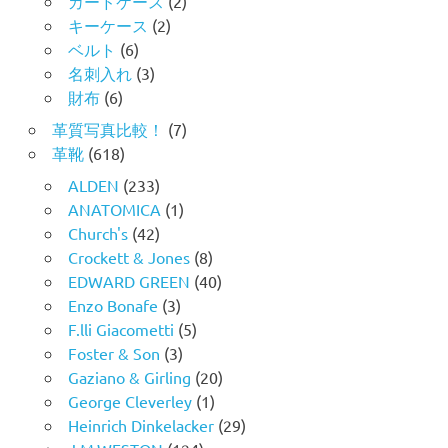
カードケース
(2)
キーケース
(2)
ベルト
(6)
名刺入れ
(3)
財布
(6)
革質写真比較！
(7)
革靴
(618)
ALDEN
(233)
ANATOMICA
(1)
Church's
(42)
Crockett & Jones
(8)
EDWARD GREEN
(40)
Enzo Bonafe
(3)
F.lli Giacometti
(5)
Foster & Son
(3)
Gaziano & Girling
(20)
George Cleverley
(1)
Heinrich Dinkelacker
(29)