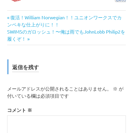
前
投
復活！William Norwegian！！ユニオンワークスでカ
の
ンペキな仕上がりに！！
稿
次
記
SWIMSのガロッシュ！〜俺は雨でもJohnLobb Philip2を
の
事:
履くぞ！
ナ
記
事:
ビ
ゲ
返信を残す
ー
メールアドレスが公開されることはありません。
※
が
シ
付いている欄は必須項目です
ョ
コメント
※
ン