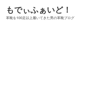
コ
もでぃふぁいど！
ン
テ
革靴を100足以上履いてきた男の革靴ブログ
ン
ツ
へ
ス
キ
ッ
プ