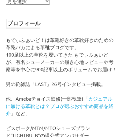
ア
ー
カ
イ
プロフィール
ブ
もでぃふぁいど！は革靴好きの革靴好きのための
革靴バカによる革靴ブログです。
100足以上の革靴を履いてきた もでぃふぁいど
が、有名シューメーカーの履き心地レビューや考
察等を中心に900記事以上のボリュームでお届け！
男の靴雑誌「LAST」26号インタビュー掲載。
他、Amebaチョイス監修(一部執筆)「
カジュアル
に履ける革靴とは？プロが選ぶおすすめ商品を紹
介
」など。
ビスポーク/MTM/MTOシューズブラン
ド”LIGHTBULB”の現公式アンバサダー。