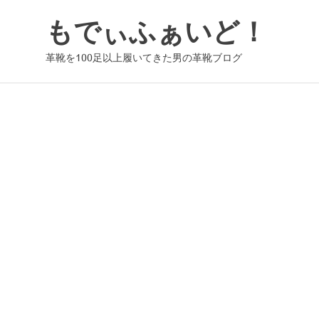
コ
もでぃふぁいど！
ン
テ
革靴を100足以上履いてきた男の革靴ブログ
ン
ツ
へ
ス
キ
ッ
プ