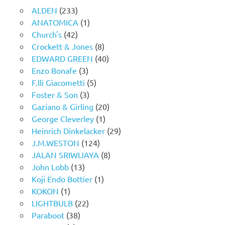
ALDEN
(233)
ANATOMICA
(1)
Church's
(42)
Crockett & Jones
(8)
EDWARD GREEN
(40)
Enzo Bonafe
(3)
F.lli Giacometti
(5)
Foster & Son
(3)
Gaziano & Girling
(20)
George Cleverley
(1)
Heinrich Dinkelacker
(29)
J.M.WESTON
(124)
JALAN SRIWIJAYA
(8)
John Lobb
(13)
Koji Endo Bottier
(1)
KOKON
(1)
LIGHTBULB
(22)
Paraboot
(38)