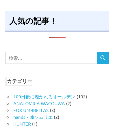
人気の記事！
検
検
索
索
対
象:
カテゴリー
100日後に履かれるオールデン
(102)
ANATOMICA WACOUWA
(2)
FOX UMBRELLAS
(3)
hands × 傘ソムリエ
(2)
HUNTER
(1)