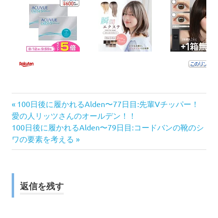
前
投
100日後に履かれるAlden〜77日目:先輩Vチッパー！
の
愛の人リッツさんのオールデン！！
稿
次
記
100日後に履かれるAlden〜79日目:コードバンの靴のシ
の
事:
ワの要素を考える
ナ
記
事:
ビ
ゲ
返信を残す
ー