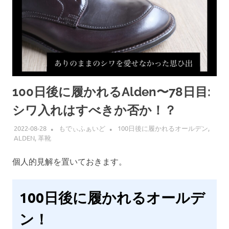
100日後に履かれるAlden〜78日目:
シワ入れはすべきか否か！？
2022-08-28
もでぃふぁいど
100日後に履かれるオールデン
,
ALDEN
,
革靴
個人的見解を置いておきます。
100日後に履かれるオールデ
ン！