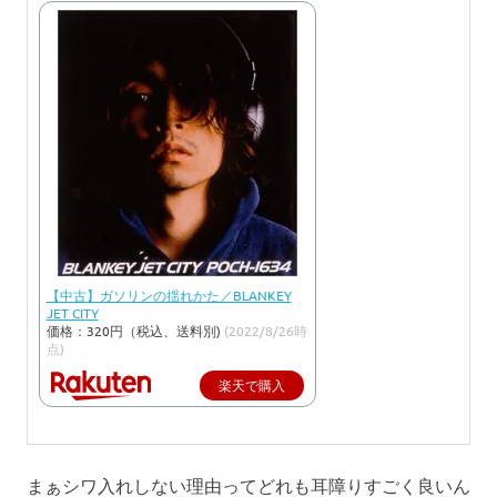
【中古】ガソリンの揺れかた／BLANKEY
JET CITY
価格：320円（税込、送料別)
(2022/8/26時
点)
楽天で購入
まぁシワ入れしない理由ってどれも耳障りすごく良いん