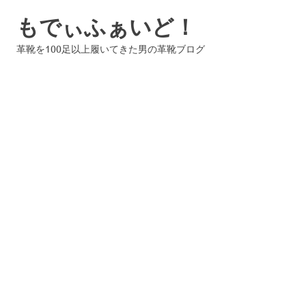
コ
もでぃふぁいど！
ン
テ
革靴を100足以上履いてきた男の革靴ブログ
ン
ツ
へ
ス
キ
ッ
プ