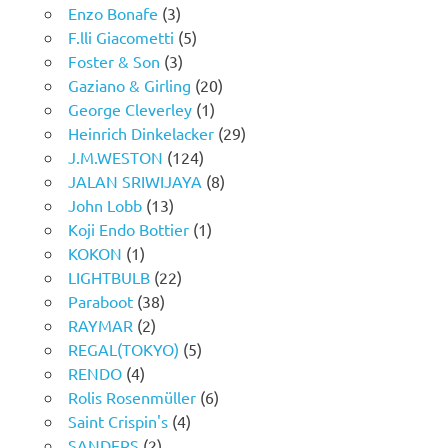
Enzo Bonafe
(3)
F.lli Giacometti
(5)
Foster & Son
(3)
Gaziano & Girling
(20)
George Cleverley
(1)
Heinrich Dinkelacker
(29)
J.M.WESTON
(124)
JALAN SRIWIJAYA
(8)
John Lobb
(13)
Koji Endo Bottier
(1)
KOKON
(1)
LIGHTBULB
(22)
Paraboot
(38)
RAYMAR
(2)
REGAL(TOKYO)
(5)
RENDO
(4)
Rolis Rosenmüller
(6)
Saint Crispin's
(4)
SANDERS
(2)