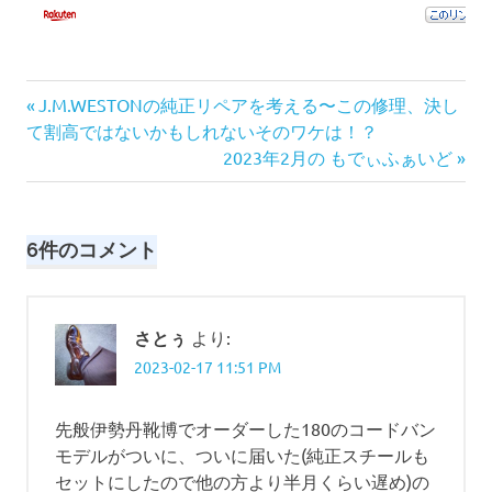
前
投
J.M.WESTONの純正リペアを考える〜この修理、決し
の
て割高ではないかもしれないそのワケは！？
稿
記
次
2023年2月の もでぃふぁいど
事:
の
ナ
記
事:
ビ
6件のコメント
ゲ
ー
さとぅ
より:
2023-02-17 11:51 PM
シ
ョ
先般伊勢丹靴博でオーダーした180のコードバン
モデルがついに、ついに届いた(純正スチールも
ン
セットにしたので他の方より半月くらい遅め)の