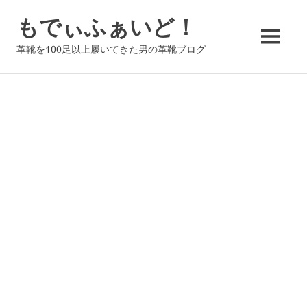
コ
もでぃふぁいど！
ン
テ
MENU
革靴を100足以上履いてきた男の革靴ブログ
ン
ツ
へ
ス
キ
ッ
プ