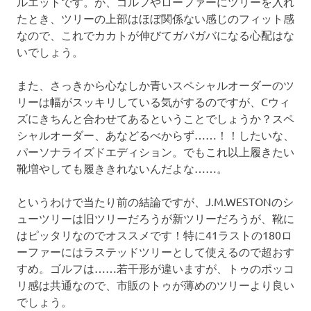
ルエットです。が、ゴルフやローファーにツリーを入れ
たとき、ツリーの上部はほぼ関係ない感じのフィット感
なので、これでカカトが伸びてガバガバになる心配はな
いでしょう。
また、さっきから心なしか青いスペシャルオーダーのツ
リーは幅がスッキリしている気がするのですが、Cウィ
ズにきちんと合わせてあるということでしょうか？スペ
シャルオーダー、あなどるべからず……！！したいな、
パーソナライズドエディション。でもこれ以上履きたい
靴増やしても履ききれないんだよな……。
というわけで当たり前の結論ですが、J.M.WESTONのシ
ューツリーは旧ツリーだろうが新ツリーだろうが、靴に
はピッタリなのでオススメです！特に41ラストの180ロ
ーファーにはラステッドツリーとして使えるので超おす
すめ。ゴルフは……若干形が違いますが、トゥのポッコ
リ感は共通なので、市販のトゥが薄めのツリーより良い
でしょう。