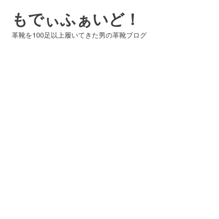
コ
もでぃふぁいど！
ン
テ
革靴を100足以上履いてきた男の革靴ブログ
ン
ツ
へ
ス
キ
ッ
プ