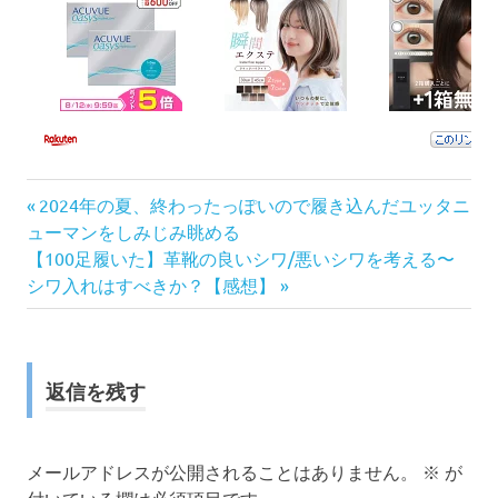
前
投
2024年の夏、終わったっぽいので履き込んだユッタニ
の
ューマンをしみじみ眺める
稿
次
記
【100足履いた】革靴の良いシワ/悪いシワを考える〜
の
事:
シワ入れはすべきか？【感想】
ナ
記
事:
ビ
ゲ
返信を残す
ー
メールアドレスが公開されることはありません。
※
が
シ