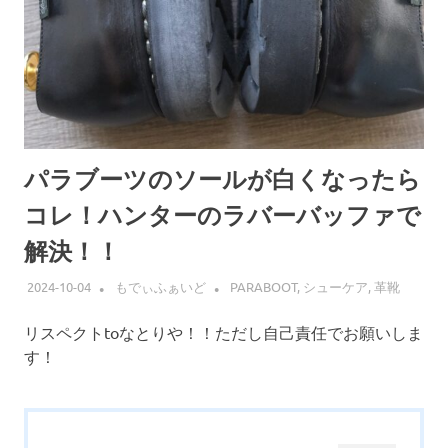
パラブーツのソールが白くなったら
コレ！ハンターのラバーバッファで
解決！！
2024-10-04
もでぃふぁいど
PARABOOT
,
シューケア
,
革靴
リスペクトtoなとりや！！ただし自己責任でお願いしま
す！