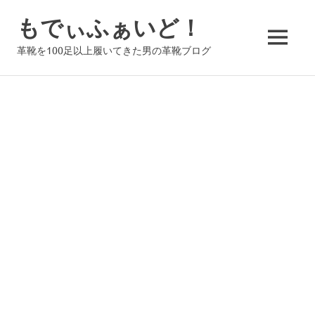
コ
もでぃふぁいど！
ン
テ
MENU
革靴を100足以上履いてきた男の革靴ブログ
ン
ツ
へ
ス
キ
ッ
プ