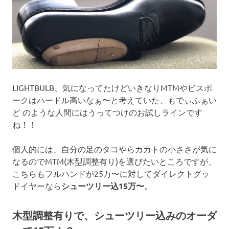
LIGHTBULB、気になってたけどいきなりMTMやビスポ
ークはハードル高いなぁ〜と考えていた、もでぃふぁい
ど のような人間にはうってつけのお試しラインです
ね！！
個人的には、自分の足のタコやらカカトの小ささが気に
なるのでMTM(木型調整有り)を選びたいところですが、
こちらもフルハンドが25万〜に対してダイレクトグッ
ドイヤーなら
シューツリー込15万〜
。
木型調整有りで、シューツリー込みのオーダ