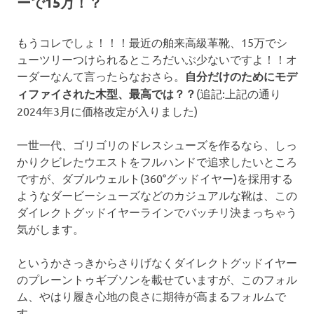
ーで15万！？
もうコレでしょ！！！最近の舶来高級革靴、15万でシ
ューツリーつけられるところだいぶ少ないですよ！！オ
ーダーなんて言ったらなおさら。
自分だけのためにモデ
ィファイされた木型、最高では？？
(追記:上記の通り
2024年3月に価格改定が入りました)
一世一代、ゴリゴリのドレスシューズを作るなら、しっ
かりクビレたウエストをフルハンドで追求したいところ
ですが、ダブルウェルト(360°グッドイヤー)を採用する
ようなダービーシューズなどのカジュアルな靴は、この
ダイレクトグッドイヤーラインでバッチリ決まっちゃう
気がします。
というかさっきからさりげなくダイレクトグッドイヤー
のプレーントゥギブソンを載せていますが、このフォル
ム、やはり履き心地の良さに期待が高まるフォルムで
す。