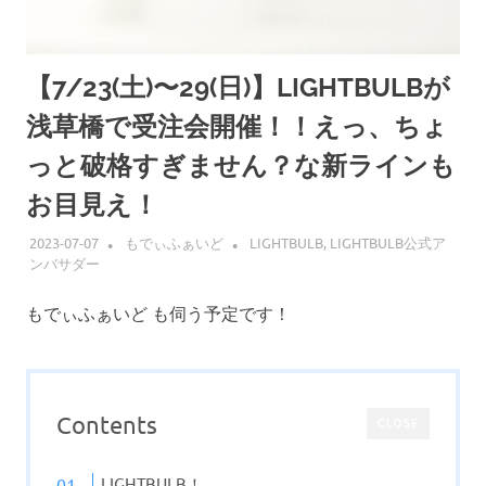
【7/23(土)〜29(日)】LIGHTBULBが
浅草橋で受注会開催！！えっ、ちょ
っと破格すぎません？な新ラインも
お目見え！
2023-07-07
もでぃふぁいど
LIGHTBULB
,
LIGHTBULB公式ア
ンバサダー
もでぃふぁいど も伺う予定です！
Contents
CLOSE
LIGHTBULB！