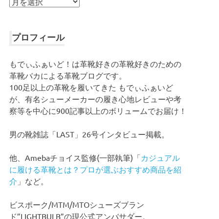
ア
ー
カ
イ
プロフィール
ブ
もでぃふぁいど！は革靴好きの革靴好きのための
革靴バカによる革靴ブログです。
100足以上の革靴を履いてきた もでぃふぁいど
が、有名シューメーカーの履き心地レビューや考
察等を中心に900記事以上のボリュームでお届け！
男の靴雑誌「LAST」26号インタビュー掲載。
他、Amebaチョイス監修(一部執筆)「
カジュアル
に履ける革靴とは？プロが選ぶおすすめ商品を紹
介
」など。
ビスポーク/MTM/MTOシューズブラン
ド”LIGHTBULB”の現公式アンバサダー。