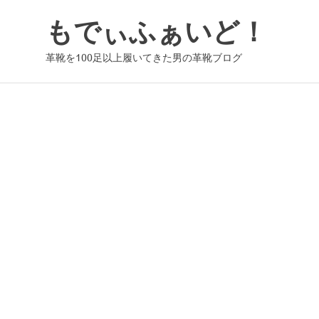
コ
もでぃふぁいど！
ン
テ
革靴を100足以上履いてきた男の革靴ブログ
ン
ツ
へ
ス
キ
ッ
プ