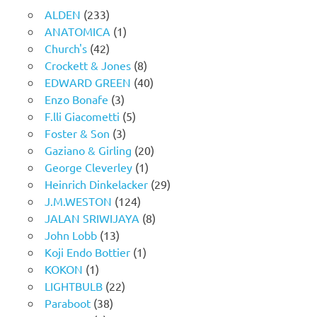
ALDEN
(233)
ANATOMICA
(1)
Church's
(42)
Crockett & Jones
(8)
EDWARD GREEN
(40)
Enzo Bonafe
(3)
F.lli Giacometti
(5)
Foster & Son
(3)
Gaziano & Girling
(20)
George Cleverley
(1)
Heinrich Dinkelacker
(29)
J.M.WESTON
(124)
JALAN SRIWIJAYA
(8)
John Lobb
(13)
Koji Endo Bottier
(1)
KOKON
(1)
LIGHTBULB
(22)
Paraboot
(38)