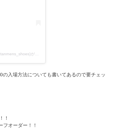
伊勢丹新宿店メンズ館B1F＝紳士靴／MEN’S SHOES(@isetanmens_shoes)がシェアした投稿
30の入場方法についても書いてあるので要チェッ
！！
ーフオーダー！！