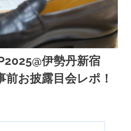
 UP2025@伊勢丹新宿
3】事前お披露目会レポ！