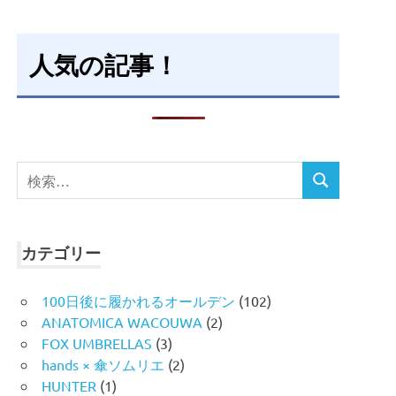
人気の記事！
検
検
索
索
対
象:
カテゴリー
100日後に履かれるオールデン
(102)
ANATOMICA WACOUWA
(2)
FOX UMBRELLAS
(3)
hands × 傘ソムリエ
(2)
HUNTER
(1)