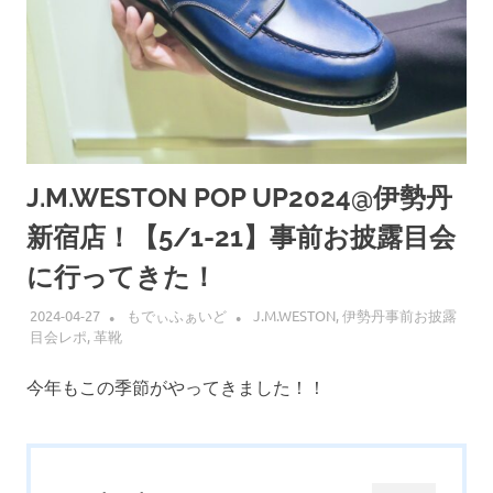
J.M.WESTON POP UP2024@伊勢丹
新宿店！【5/1-21】事前お披露目会
に行ってきた！
2024-04-27
もでぃふぁいど
J.M.WESTON
,
伊勢丹事前お披露
目会レポ
,
革靴
今年もこの季節がやってきました！！