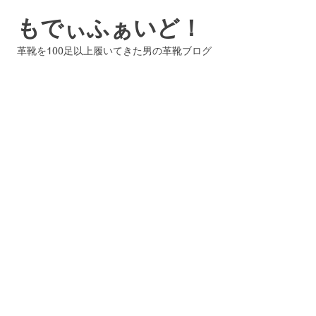
コ
もでぃふぁいど！
ン
テ
革靴を100足以上履いてきた男の革靴ブログ
ン
ツ
へ
ス
キ
ッ
プ