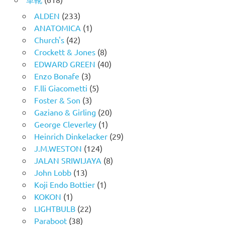
ALDEN
(233)
ANATOMICA
(1)
Church's
(42)
Crockett & Jones
(8)
EDWARD GREEN
(40)
Enzo Bonafe
(3)
F.lli Giacometti
(5)
Foster & Son
(3)
Gaziano & Girling
(20)
George Cleverley
(1)
Heinrich Dinkelacker
(29)
J.M.WESTON
(124)
JALAN SRIWIJAYA
(8)
John Lobb
(13)
Koji Endo Bottier
(1)
KOKON
(1)
LIGHTBULB
(22)
Paraboot
(38)