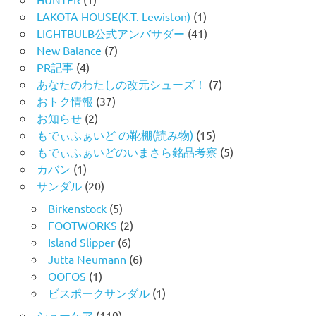
LAKOTA HOUSE(K.T. Lewiston)
(1)
LIGHTBULB公式アンバサダー
(41)
New Balance
(7)
PR記事
(4)
あなたのわたしの改元シューズ！
(7)
おトク情報
(37)
お知らせ
(2)
もでぃふぁいど の靴棚(読み物)
(15)
もでぃふぁいどのいまさら銘品考察
(5)
カバン
(1)
サンダル
(20)
Birkenstock
(5)
FOOTWORKS
(2)
Island Slipper
(6)
Jutta Neumann
(6)
OOFOS
(1)
ビスポークサンダル
(1)
シューケア
(119)