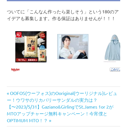
ついてに「こんなん作ったら楽しそう」という180のア
イデアも募集します。作る保証はありませんが！！！
前
投
OOFOS(ウーフォス)のOoriginal(ウーリジナル)レビュ
の
ー！ウワサのリカバリーサンダルの実力は？
稿
次
記
【〜2023/5/31】Gaziano&GirlingでSt.James 1or 2が
の
事:
MTOアップチャージ無料キャンペーン！今宵僕と
ナ
記
OPTIMUM MTO！？
事: