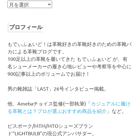
ア
ー
カ
イ
プロフィール
ブ
もでぃふぁいど！は革靴好きの革靴好きのための革靴バ
カによる革靴ブログです。
100足以上の革靴を履いてきた もでぃふぁいど が、有
名シューメーカーの履き心地レビューや考察等を中心に
900記事以上のボリュームでお届け！
男の靴雑誌「LAST」26号インタビュー掲載。
他、Amebaチョイス監修(一部執筆)「
カジュアルに履け
る革靴とは？プロが選ぶおすすめ商品を紹介
」など。
ビスポーク/MTM/MTOシューズブラン
ド”LIGHTBULB”の現公式アンバサダー。