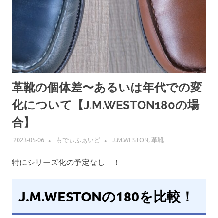
革靴の個体差〜あるいは年代での変
化について【J.M.WESTON180の場
合】
2023-05-06
もでぃふぁいど
J.M.WESTON
,
革靴
特にシリーズ化の予定なし！！
J.M.WESTONの180を比較！