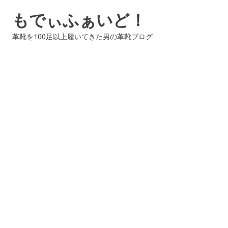
コ
もでぃふぁいど！
ン
テ
革靴を100足以上履いてきた男の革靴ブログ
ン
ツ
へ
ス
キ
ッ
プ