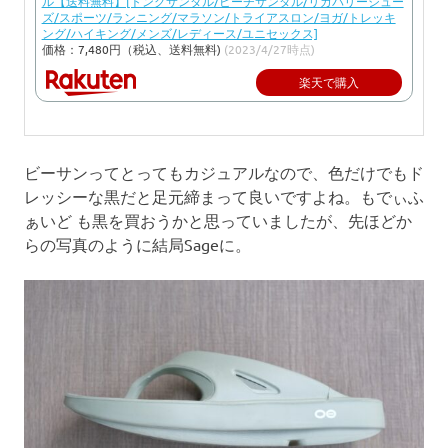
ル【送料無料】[トングサンダル/ビーチサンダル/リカバリーシュー
ズ/スポーツ/ランニング/マラソン/トライアスロン/ヨガ/トレッキ
ング/ハイキング/メンズ/レディース/ユニセックス]
価格：7,480円（税込、送料無料)
(2023/4/27時点)
楽天で購入
ビーサンってとってもカジュアルなので、色だけでもド
レッシーな黒だと足元締まって良いですよね。もでぃふ
ぁいど も黒を買おうかと思っていましたが、先ほどか
らの写真のように結局Sageに。