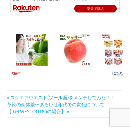
楽天で購入
前
投
スクエアウエスト(ソール面)をメンテしてみた！！
次
の
革靴の個体差〜あるいは年代での変化について
稿
の
記
【J.M.WESTON180の場合】
記
事:
ナ
事: