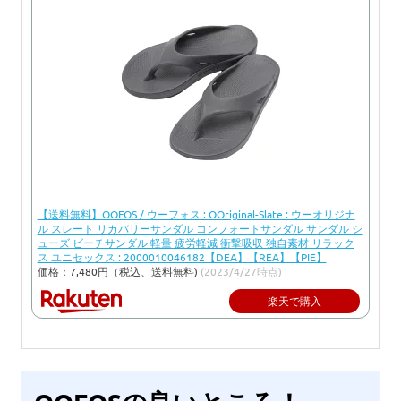
【送料無料】OOFOS / ウーフォス : OOriginal-Slate : ウーオリジナ
ル スレート リカバリーサンダル コンフォートサンダル サンダル シ
ューズ ビーチサンダル 軽量 疲労軽減 衝撃吸収 独自素材 リラック
ス ユニセックス : 2000010046182【DEA】【REA】【PIE】
価格：7,480円（税込、送料無料)
(2023/4/27時点)
楽天で購入