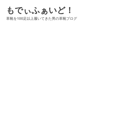
コ
もでぃふぁいど！
ン
テ
革靴を100足以上履いてきた男の革靴ブログ
ン
ツ
へ
ス
キ
ッ
プ