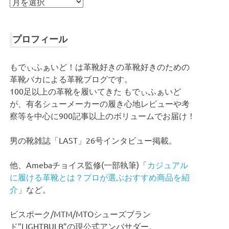
ア
ー
カ
イ
プロフィール
ブ
もでぃふぁいど！は革靴好きの革靴好きのための
革靴バカによる革靴ブログです。
100足以上の革靴を履いてきた もでぃふぁいど
が、有名シューメーカーの履き心地レビューや考
察等を中心に900記事以上のボリュームでお届け！
男の靴雑誌「LAST」26号インタビュー掲載。
他、Amebaチョイス監修(一部執筆)「
カジュアル
に履ける革靴とは？プロが選ぶおすすめ商品を紹
介
」など。
ビスポーク/MTM/MTOシューズブラン
ド”LIGHTBULB”の現公式アンバサダー。