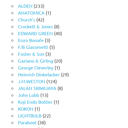
ALDEN
(233)
ANATOMICA
(1)
Church's
(42)
Crockett & Jones
(8)
EDWARD GREEN
(40)
Enzo Bonafe
(3)
F.lli Giacometti
(5)
Foster & Son
(3)
Gaziano & Girling
(20)
George Cleverley
(1)
Heinrich Dinkelacker
(29)
J.M.WESTON
(124)
JALAN SRIWIJAYA
(8)
John Lobb
(13)
Koji Endo Bottier
(1)
KOKON
(1)
LIGHTBULB
(22)
Paraboot
(38)