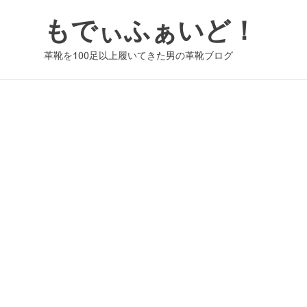
コ
もでぃふぁいど！
ン
テ
革靴を100足以上履いてきた男の革靴ブログ
ン
ツ
へ
ス
キ
ッ
プ