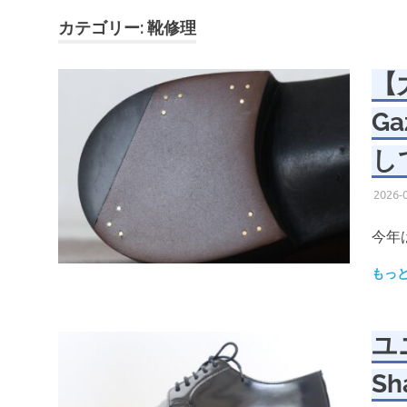
カテゴリー:
靴修理
【
Ga
し
2026-
今年
もっ
ユニ
S