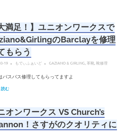
大満足！】ユニオンワークスで
ziano&GirlingのBarclayを修理
てもらう
03-19
もでぃふぁいど
GAZIANO & GIRLING
,
革靴
,
靴修理
はバスバス修理してもらってますよ
と読む
オンワークス VS Church’s
hannon！さすがのクオリティに