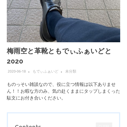
梅雨空と革靴ともでぃふぁいどと
2020
2020-06-18
もでぃふぁいど
未分類
ものっそい雑談なので、役に立つ情報は以下ありませ
ん！！お暇な方のみ、気の赴くままにタップしまくった
駄文にお付き合いください。
Contents
CLOSE