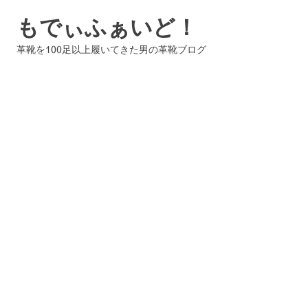
コ
もでぃふぁいど！
ン
テ
革靴を100足以上履いてきた男の革靴ブログ
ン
ツ
へ
ス
キ
ッ
プ