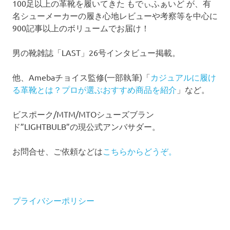
100足以上の革靴を履いてきた もでぃふぁいど が、有
名シューメーカーの履き心地レビューや考察等を中心に
900記事以上のボリュームでお届け！
男の靴雑誌「LAST」26号インタビュー掲載。
他、Amebaチョイス監修(一部執筆)「
カジュアルに履け
る革靴とは？プロが選ぶおすすめ商品を紹介
」など。
ビスポーク/MTM/MTOシューズブラン
ド”LIGHTBULB”の現公式アンバサダー。
お問合せ、ご依頼などは
こちらからどうぞ。
プライバシーポリシー