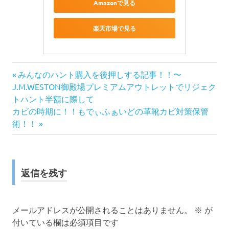
Amazonで見る
楽天市場で見る
前
投
みんなのハント購入を後押しする記事！！〜
の
J.M.WESTON御殿場プレミアムアウトレットでリジェク
稿
記
トハント半額に際して
次
事:
カビの時期に！！もでぃふぁいどの革靴カビ対策保管
ナ
の
術！！
記
ビ
事:
ゲ
返信を残す
ー
シ
メールアドレスが公開されることはありません。
※
が
付いている欄は必須項目です
ョ