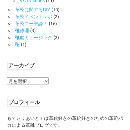
VASS Shoes
(11)
革靴に関するDIY
(10)
革靴イベントレポ
(2)
革靴コーデ論！
(16)
靴修理
(3)
靴磨ミュージック
(2)
鞄
(1)
アーカイブ
ア
ー
カ
イ
プロフィール
ブ
もでぃふぁいど！は革靴好きの革靴好きのための革靴バ
カによる革靴ブログです。