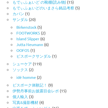
もでぃふぁいど の靴棚(読み物)
(15)
もでぃふぁいどのいまさら銘品考察
(5)
カバン
(1)
サンダル
(20)
Birkenstock
(5)
FOOTWORKS
(2)
Island Slipper
(6)
Jutta Neumann
(6)
OOFOS
(1)
ビスポークサンダル
(1)
シューケア
(119)
ソックス
(2)
idé homme
(2)
ビスポーク体験記！
(9)
伊勢丹事前お披露目会レポ
(15)
個人輸入
(3)
写真&撮影機材
(4)