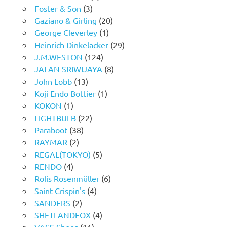
Foster & Son
(3)
Gaziano & Girling
(20)
George Cleverley
(1)
Heinrich Dinkelacker
(29)
J.M.WESTON
(124)
JALAN SRIWIJAYA
(8)
John Lobb
(13)
Koji Endo Bottier
(1)
KOKON
(1)
LIGHTBULB
(22)
Paraboot
(38)
RAYMAR
(2)
REGAL(TOKYO)
(5)
RENDO
(4)
Rolis Rosenmüller
(6)
Saint Crispin's
(4)
SANDERS
(2)
SHETLANDFOX
(4)