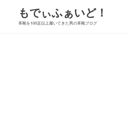
コ
もでぃふぁいど！
ン
テ
革靴を100足以上履いてきた男の革靴ブログ
ン
ツ
へ
ス
キ
ッ
プ