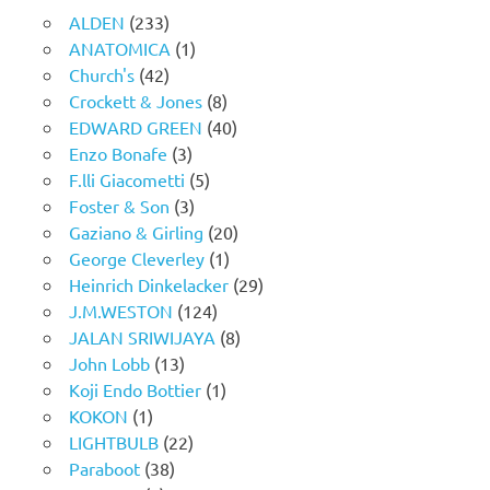
ALDEN
(233)
ANATOMICA
(1)
Church's
(42)
Crockett & Jones
(8)
EDWARD GREEN
(40)
Enzo Bonafe
(3)
F.lli Giacometti
(5)
Foster & Son
(3)
Gaziano & Girling
(20)
George Cleverley
(1)
Heinrich Dinkelacker
(29)
J.M.WESTON
(124)
JALAN SRIWIJAYA
(8)
John Lobb
(13)
Koji Endo Bottier
(1)
KOKON
(1)
LIGHTBULB
(22)
Paraboot
(38)