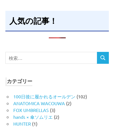
人気の記事！
検
検
索
索
対
象:
カテゴリー
100日後に履かれるオールデン
(102)
ANATOMICA WACOUWA
(2)
FOX UMBRELLAS
(3)
hands × 傘ソムリエ
(2)
HUNTER
(1)