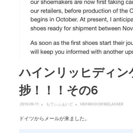
ハインリッヒディンケ
捗！！！その6
2019-09-11
もでぃふぁいど
HEINRICH DINKELACKER
ドイツからメールが来ました。