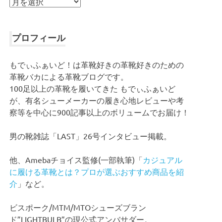
ア
ー
カ
イ
プロフィール
ブ
もでぃふぁいど！は革靴好きの革靴好きのための
革靴バカによる革靴ブログです。
100足以上の革靴を履いてきた もでぃふぁいど
が、有名シューメーカーの履き心地レビューや考
察等を中心に900記事以上のボリュームでお届け！
男の靴雑誌「LAST」26号インタビュー掲載。
他、Amebaチョイス監修(一部執筆)「
カジュアル
に履ける革靴とは？プロが選ぶおすすめ商品を紹
介
」など。
ビスポーク/MTM/MTOシューズブラン
ド”LIGHTBULB”の現公式アンバサダー。