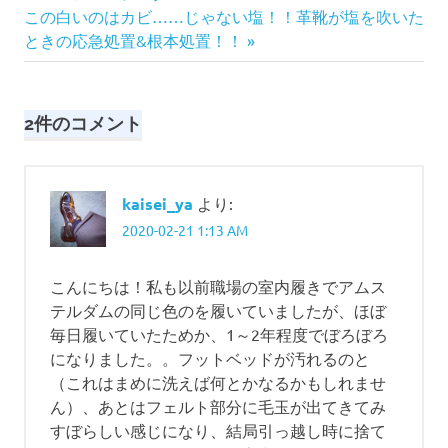
稿
次
記
この白いのはカビ……じゃない塩！！革靴が塩を吹いた
の
事:
ときの応急処置&根本処置！！
ナ
記
事:
ビ
2件のコメント
ゲ
ー
kaisei_ya
より:
シ
2020-02-21 1:13 AM
ョ
こんにちは！私も以前職場の室内履きでアムス
ン
テルダムの同じ色のを履いていましたが、ほぼ
毎日履いていたためか、1～2年程度でぼろぼろ
になりました。。フットベッドが汚れるのと
（これはまめに洗えば何とかなるかもしれませ
ん）、あとはフェルト部分に毛玉が出てきてみ
すぼらしい感じになり、結局引っ越し時に捨て