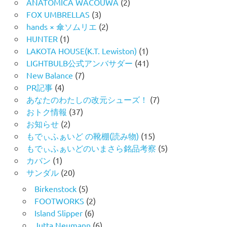
ANATOMICA WACOUWA
(2)
FOX UMBRELLAS
(3)
hands × 傘ソムリエ
(2)
HUNTER
(1)
LAKOTA HOUSE(K.T. Lewiston)
(1)
LIGHTBULB公式アンバサダー
(41)
New Balance
(7)
PR記事
(4)
あなたのわたしの改元シューズ！
(7)
おトク情報
(37)
お知らせ
(2)
もでぃふぁいど の靴棚(読み物)
(15)
もでぃふぁいどのいまさら銘品考察
(5)
カバン
(1)
サンダル
(20)
Birkenstock
(5)
FOOTWORKS
(2)
Island Slipper
(6)
Jutta Neumann
(6)