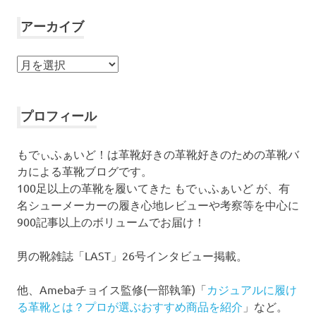
アーカイブ
ア
ー
カ
イ
プロフィール
ブ
もでぃふぁいど！は革靴好きの革靴好きのための革靴バ
カによる革靴ブログです。
100足以上の革靴を履いてきた もでぃふぁいど が、有
名シューメーカーの履き心地レビューや考察等を中心に
900記事以上のボリュームでお届け！
男の靴雑誌「LAST」26号インタビュー掲載。
他、Amebaチョイス監修(一部執筆)「
カジュアルに履け
る革靴とは？プロが選ぶおすすめ商品を紹介
」など。