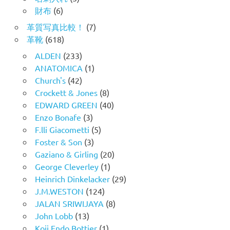
財布
(6)
革質写真比較！
(7)
革靴
(618)
ALDEN
(233)
ANATOMICA
(1)
Church's
(42)
Crockett & Jones
(8)
EDWARD GREEN
(40)
Enzo Bonafe
(3)
F.lli Giacometti
(5)
Foster & Son
(3)
Gaziano & Girling
(20)
George Cleverley
(1)
Heinrich Dinkelacker
(29)
J.M.WESTON
(124)
JALAN SRIWIJAYA
(8)
John Lobb
(13)
Koji Endo Bottier
(1)