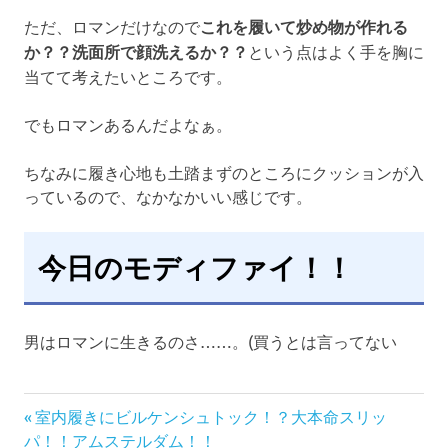
ただ、ロマンだけなので
これを履いて炒め物が作れる
か？？洗面所で顔洗えるか？？
という点はよく手を胸に
当てて考えたいところです。
でもロマンあるんだよなぁ。
ちなみに履き心地も土踏まずのところにクッションが入
っているので、なかなかいい感じです。
今日のモディファイ！！
男はロマンに生きるのさ……。(買うとは言ってない
前
投
室内履きにビルケンシュトック！？大本命スリッ
の
パ！！アムステルダム！！