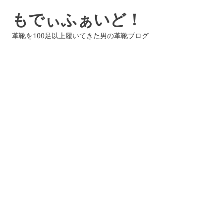
コ
もでぃふぁいど！
ン
テ
革靴を100足以上履いてきた男の革靴ブログ
ン
ツ
へ
ス
キ
ッ
プ