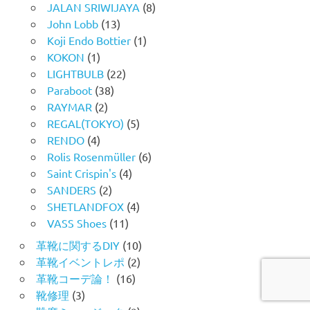
JALAN SRIWIJAYA
(8)
John Lobb
(13)
Koji Endo Bottier
(1)
KOKON
(1)
LIGHTBULB
(22)
Paraboot
(38)
RAYMAR
(2)
REGAL(TOKYO)
(5)
RENDO
(4)
Rolis Rosenmüller
(6)
Saint Crispin's
(4)
SANDERS
(2)
SHETLANDFOX
(4)
VASS Shoes
(11)
革靴に関するDIY
(10)
革靴イベントレポ
(2)
革靴コーデ論！
(16)
靴修理
(3)