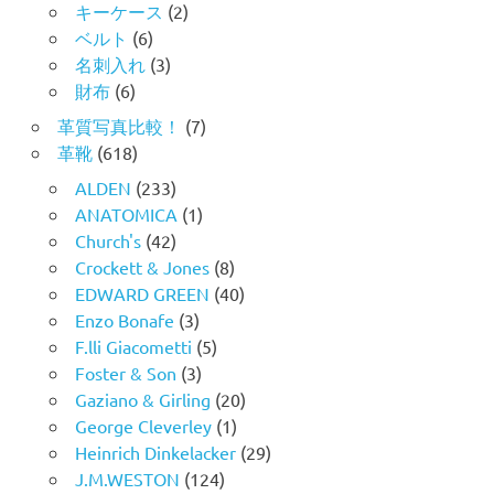
キーケース
(2)
ベルト
(6)
名刺入れ
(3)
財布
(6)
革質写真比較！
(7)
革靴
(618)
ALDEN
(233)
ANATOMICA
(1)
Church's
(42)
Crockett & Jones
(8)
EDWARD GREEN
(40)
Enzo Bonafe
(3)
F.lli Giacometti
(5)
Foster & Son
(3)
Gaziano & Girling
(20)
George Cleverley
(1)
Heinrich Dinkelacker
(29)
J.M.WESTON
(124)