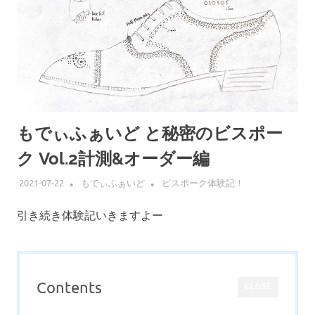
もでぃふぁいど と秘密のビスポー
ク Vol.2計測&オーダー編
2021-07-22
もでぃふぁいど
ビスポーク体験記！
引き続き体験記いきますよー
Contents
CLOSE