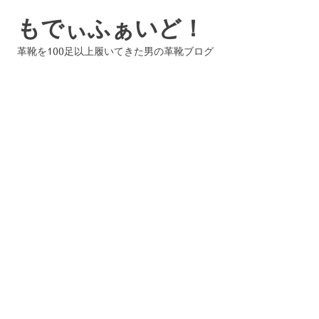
コ
もでぃふぁいど！
ン
テ
革靴を100足以上履いてきた男の革靴ブログ
ン
ツ
へ
ス
キ
ッ
プ