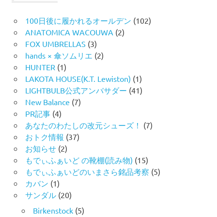
100日後に履かれるオールデン
(102)
ANATOMICA WACOUWA
(2)
FOX UMBRELLAS
(3)
hands × 傘ソムリエ
(2)
HUNTER
(1)
LAKOTA HOUSE(K.T. Lewiston)
(1)
LIGHTBULB公式アンバサダー
(41)
New Balance
(7)
PR記事
(4)
あなたのわたしの改元シューズ！
(7)
おトク情報
(37)
お知らせ
(2)
もでぃふぁいど の靴棚(読み物)
(15)
もでぃふぁいどのいまさら銘品考察
(5)
カバン
(1)
サンダル
(20)
Birkenstock
(5)