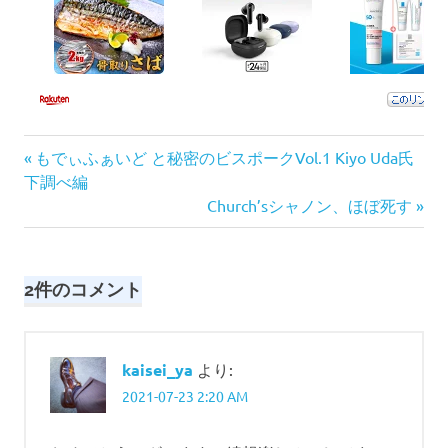
前
投
もでぃふぁいど と秘密のビスポークVol.1 Kiyo Uda氏
の
下調べ編
稿
記
次
Church’sシャノン、ほぼ死す
事:
の
ナ
記
事:
ビ
2件のコメント
ゲ
ー
kaisei_ya
より:
2021-07-23 2:20 AM
シ