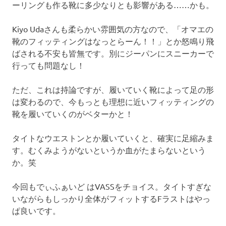
ーリングも作る靴に多少なりとも影響がある……かも。
Kiyo Udaさんも柔らかい雰囲気の方なので、「オマエの
靴のフィッティングはなっとらーん！！」とか怒鳴り飛
ばされる不安も皆無です。別にジーパンにスニーカーで
行っても問題なし！
ただ、これは持論ですが、履いていく靴によって足の形
は変わるので、今もっとも理想に近いフィッティングの
靴を履いていくのがベターかと！
タイトなウエストンとか履いていくと、確実に足縮みま
す。むくみようがないというか血がたまらないという
か。笑
今回もでぃふぁいど はVASSをチョイス。タイトすぎな
いながらもしっかり全体がフィットするFラストはやっ
ぱ良いです。