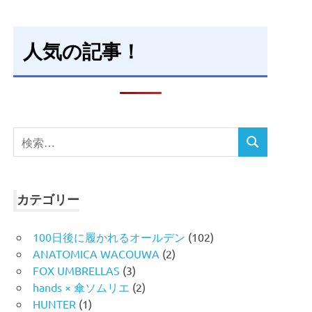
人気の記事！
検
検
索
索
対
象:
カテゴリー
100日後に履かれるオールデン
(102)
ANATOMICA WACOUWA
(2)
FOX UMBRELLAS
(3)
hands × 傘ソムリエ
(2)
HUNTER
(1)