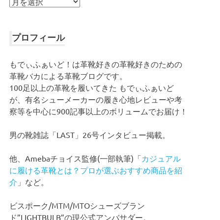
ア
ー
カ
イ
プロフィール
ブ
もでぃふぁいど！は革靴好きの革靴好きのための
革靴バカによる革靴ブログです。
100足以上の革靴を履いてきた もでぃふぁいど
が、有名シューメーカーの履き心地レビューや考
察等を中心に900記事以上のボリュームでお届け！
男の靴雑誌「LAST」26号インタビュー掲載。
他、Amebaチョイス監修(一部執筆)「
カジュアル
に履ける革靴とは？プロが選ぶおすすめ商品を紹
介
」など。
ビスポーク/MTM/MTOシューズブラン
ド”LIGHTBULB”の現公式アンバサダー。