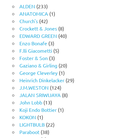
ALDEN
(233)
ANATOMICA
(1)
Church's
(42)
Crockett & Jones
(8)
EDWARD GREEN
(40)
Enzo Bonafe
(3)
F.lli Giacometti
(5)
Foster & Son
(3)
Gaziano & Girling
(20)
George Cleverley
(1)
Heinrich Dinkelacker
(29)
J.M.WESTON
(124)
JALAN SRIWIJAYA
(8)
John Lobb
(13)
Koji Endo Bottier
(1)
KOKON
(1)
LIGHTBULB
(22)
Paraboot
(38)