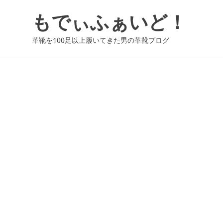
コ
もでぃふぁいど！
ン
テ
革靴を100足以上履いてきた男の革靴ブログ
ン
ツ
へ
ス
キ
ッ
プ