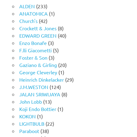
ALDEN
(233)
ANATOMICA
(1)
Church's
(42)
Crockett & Jones
(8)
EDWARD GREEN
(40)
Enzo Bonafe
(3)
F.lli Giacometti
(5)
Foster & Son
(3)
Gaziano & Girling
(20)
George Cleverley
(1)
Heinrich Dinkelacker
(29)
J.M.WESTON
(124)
JALAN SRIWIJAYA
(8)
John Lobb
(13)
Koji Endo Bottier
(1)
KOKON
(1)
LIGHTBULB
(22)
Paraboot
(38)