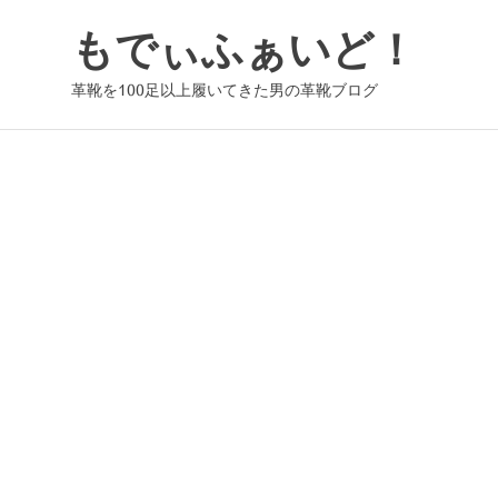
コ
もでぃふぁいど！
ン
テ
革靴を100足以上履いてきた男の革靴ブログ
ン
ツ
へ
ス
キ
ッ
プ