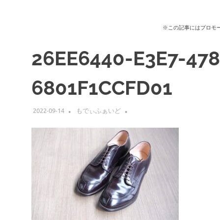
※この記事にはプロモ
26EE6440-E3E7-478
6801F1CCFD01
2022-09-14
もでぃふぁいど