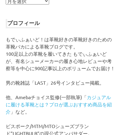
ア
ー
カ
イ
プロフィール
ブ
もでぃふぁいど！は革靴好きの革靴好きのための
革靴バカによる革靴ブログです。
100足以上の革靴を履いてきた もでぃふぁいど
が、有名シューメーカーの履き心地レビューや考
察等を中心に900記事以上のボリュームでお届け！
男の靴雑誌「LAST」26号インタビュー掲載。
他、Amebaチョイス監修(一部執筆)「
カジュアル
に履ける革靴とは？プロが選ぶおすすめ商品を紹
介
」など。
ビスポーク/MTM/MTOシューズブラン
ド”LIGHTBULB”の現公式アンバサダー。