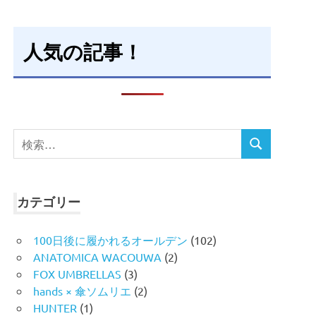
人気の記事！
検
検
索
索
対
象:
カテゴリー
100日後に履かれるオールデン
(102)
ANATOMICA WACOUWA
(2)
FOX UMBRELLAS
(3)
hands × 傘ソムリエ
(2)
HUNTER
(1)