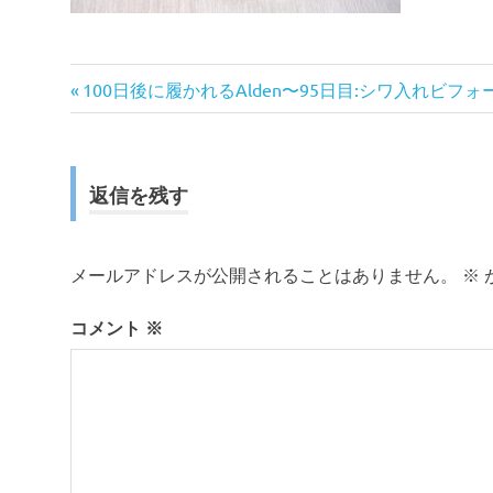
前
投
100日後に履かれるAlden〜95日目:シワ入れビフ
の
稿
記
事:
ナ
返信を残す
ビ
ゲ
メールアドレスが公開されることはありません。
※
ー
コメント
※
シ
ョ
ン