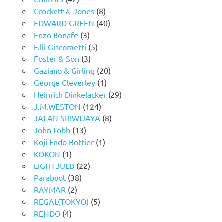
Crockett & Jones
(8)
EDWARD GREEN
(40)
Enzo Bonafe
(3)
F.lli Giacometti
(5)
Foster & Son
(3)
Gaziano & Girling
(20)
George Cleverley
(1)
Heinrich Dinkelacker
(29)
J.M.WESTON
(124)
JALAN SRIWIJAYA
(8)
John Lobb
(13)
Koji Endo Bottier
(1)
KOKON
(1)
LIGHTBULB
(22)
Paraboot
(38)
RAYMAR
(2)
REGAL(TOKYO)
(5)
RENDO
(4)