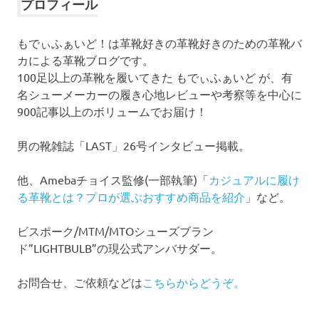
イ
プロフィール
ブ
もでぃふぁいど！は革靴好きの革靴好きのための革靴バ
カによる革靴ブログです。
100足以上の革靴を履いてきた もでぃふぁいど が、有
名シューメーカーの履き心地レビューや考察等を中心に
900記事以上のボリュームでお届け！
男の靴雑誌「LAST」26号インタビュー掲載。
他、Amebaチョイス監修(一部執筆)「
カジュアルに履け
る革靴とは？プロが選ぶおすすめ商品を紹介
」など。
ビスポーク/MTM/MTOシューズブラン
ド”LIGHTBULB”の現公式アンバサダー。
お問合せ、ご依頼などは
こちらからどうぞ。