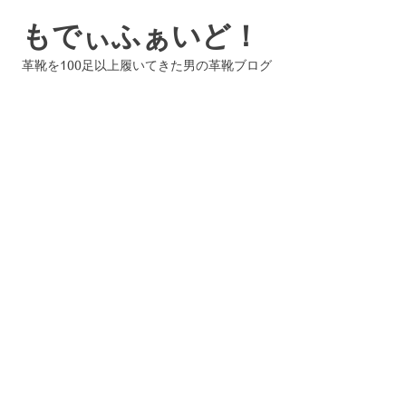
コ
もでぃふぁいど！
ン
テ
革靴を100足以上履いてきた男の革靴ブログ
ン
ツ
へ
ス
キ
ッ
プ