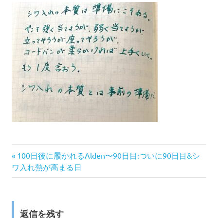
前
投
100日後に履かれるAlden〜90日目:ついに90日目&シ
の
ワ入れ熱が高まる日
稿
記
事:
ナ
返信を残す