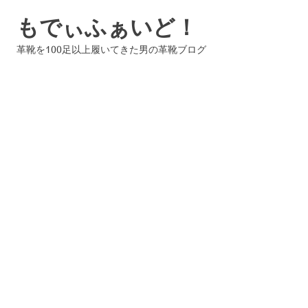
コ
もでぃふぁいど！
ン
テ
革靴を100足以上履いてきた男の革靴ブログ
ン
ツ
へ
ス
キ
ッ
プ