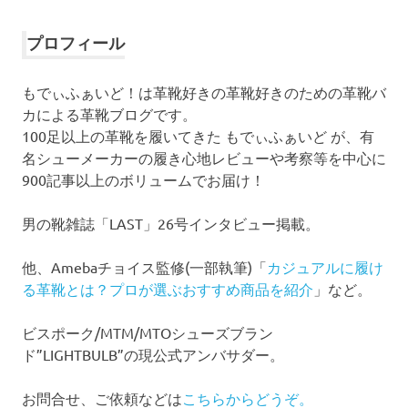
カ
イ
プロフィール
ブ
もでぃふぁいど！は革靴好きの革靴好きのための革靴バ
カによる革靴ブログです。
100足以上の革靴を履いてきた もでぃふぁいど が、有
名シューメーカーの履き心地レビューや考察等を中心に
900記事以上のボリュームでお届け！
男の靴雑誌「LAST」26号インタビュー掲載。
他、Amebaチョイス監修(一部執筆)「
カジュアルに履け
る革靴とは？プロが選ぶおすすめ商品を紹介
」など。
ビスポーク/MTM/MTOシューズブラン
ド”LIGHTBULB”の現公式アンバサダー。
お問合せ、ご依頼などは
こちらからどうぞ。