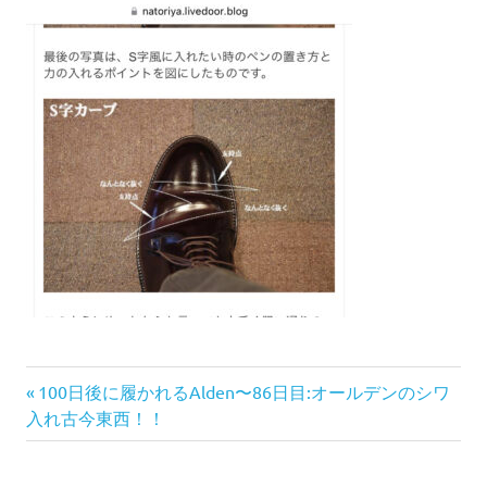
前
投
100日後に履かれるAlden〜86日目:オールデンのシワ
の
入れ古今東西！！
稿
記
事: