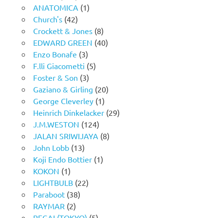
ANATOMICA
(1)
Church's
(42)
Crockett & Jones
(8)
EDWARD GREEN
(40)
Enzo Bonafe
(3)
F.lli Giacometti
(5)
Foster & Son
(3)
Gaziano & Girling
(20)
George Cleverley
(1)
Heinrich Dinkelacker
(29)
J.M.WESTON
(124)
JALAN SRIWIJAYA
(8)
John Lobb
(13)
Koji Endo Bottier
(1)
KOKON
(1)
LIGHTBULB
(22)
Paraboot
(38)
RAYMAR
(2)
REGAL(TOKYO)
(5)