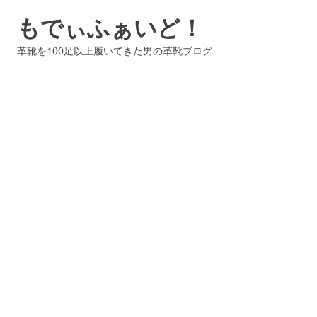
コ
もでぃふぁいど！
ン
テ
革靴を100足以上履いてきた男の革靴ブログ
ン
ツ
へ
ス
キ
ッ
プ