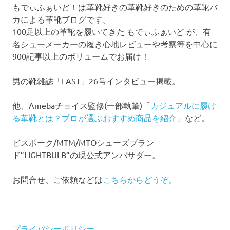
もでぃふぁいど！は革靴好きの革靴好きのための革靴バ
カによる革靴ブログです。
100足以上の革靴を履いてきた もでぃふぁいど が、有
名シューメーカーの履き心地レビューや考察等を中心に
900記事以上のボリュームでお届け！
男の靴雑誌「LAST」26号インタビュー掲載。
他、Amebaチョイス監修(一部執筆)「
カジュアルに履け
る革靴とは？プロが選ぶおすすめ商品を紹介
」など。
ビスポーク/MTM/MTOシューズブラン
ド”LIGHTBULB”の現公式アンバサダー。
お問合せ、ご依頼などは
こちらからどうぞ。
プライバシーポリシー