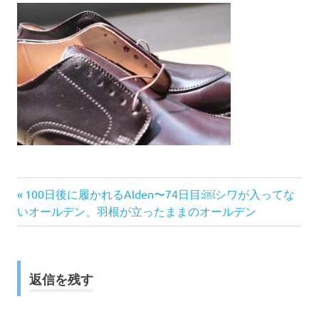
前
投
100日後に履かれるAlden〜74日目:￼シワが入ってな
の
いオールデン、羽根が立ったままのオールデン
稿
記
事:
ナ
返信を残す
ビ
ゲ