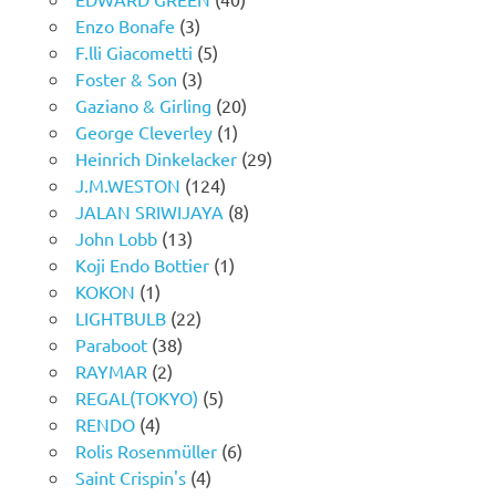
Enzo Bonafe
(3)
F.lli Giacometti
(5)
Foster & Son
(3)
Gaziano & Girling
(20)
George Cleverley
(1)
Heinrich Dinkelacker
(29)
J.M.WESTON
(124)
JALAN SRIWIJAYA
(8)
John Lobb
(13)
Koji Endo Bottier
(1)
KOKON
(1)
LIGHTBULB
(22)
Paraboot
(38)
RAYMAR
(2)
REGAL(TOKYO)
(5)
RENDO
(4)
Rolis Rosenmüller
(6)
Saint Crispin's
(4)