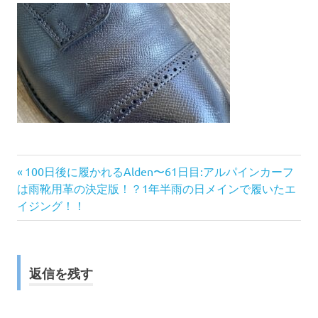
前
投
100日後に履かれるAlden〜61日目:アルパインカーフ
の
は雨靴用革の決定版！？1年半雨の日メインで履いたエ
稿
記
イジング！！
事:
ナ
ビ
返信を残す
ゲ