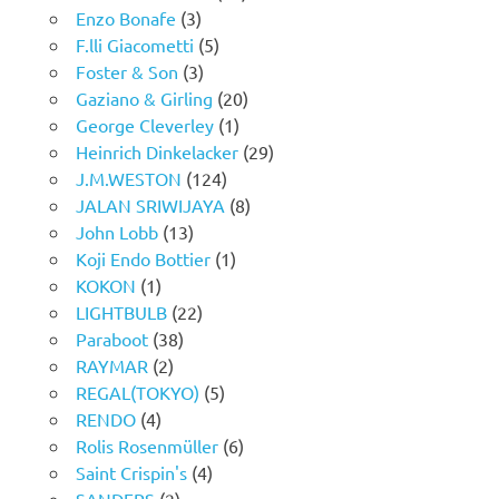
Enzo Bonafe
(3)
F.lli Giacometti
(5)
Foster & Son
(3)
Gaziano & Girling
(20)
George Cleverley
(1)
Heinrich Dinkelacker
(29)
J.M.WESTON
(124)
JALAN SRIWIJAYA
(8)
John Lobb
(13)
Koji Endo Bottier
(1)
KOKON
(1)
LIGHTBULB
(22)
Paraboot
(38)
RAYMAR
(2)
REGAL(TOKYO)
(5)
RENDO
(4)
Rolis Rosenmüller
(6)
Saint Crispin's
(4)
SANDERS
(2)