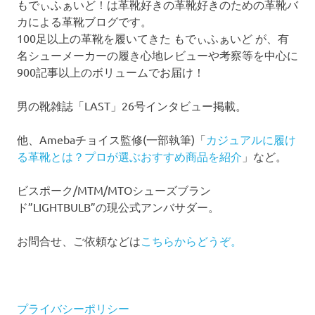
もでぃふぁいど！は革靴好きの革靴好きのための革靴バ
カによる革靴ブログです。
100足以上の革靴を履いてきた もでぃふぁいど が、有
名シューメーカーの履き心地レビューや考察等を中心に
900記事以上のボリュームでお届け！
男の靴雑誌「LAST」26号インタビュー掲載。
他、Amebaチョイス監修(一部執筆)「
カジュアルに履け
る革靴とは？プロが選ぶおすすめ商品を紹介
」など。
ビスポーク/MTM/MTOシューズブラン
ド”LIGHTBULB”の現公式アンバサダー。
お問合せ、ご依頼などは
こちらからどうぞ。
プライバシーポリシー