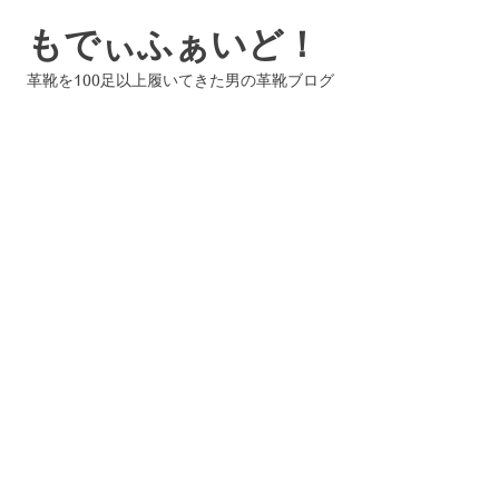
コ
もでぃふぁいど！
ン
テ
革靴を100足以上履いてきた男の革靴ブログ
ン
ツ
へ
ス
キ
ッ
プ