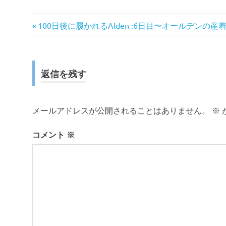
前
投
100日後に履かれるAlden :6日目〜オールデンの産
の
稿
記
事:
ナ
返信を残す
ビ
ゲ
メールアドレスが公開されることはありません。
※
ー
コメント
※
シ
ョ
ン