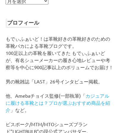
ア
ー
カ
イ
プロフィール
ブ
もでぃふぁいど！は革靴好きの革靴好きのための
革靴バカによる革靴ブログです。
100足以上の革靴を履いてきた もでぃふぁいど
が、有名シューメーカーの履き心地レビューや考
察等を中心に900記事以上のボリュームでお届け！
男の靴雑誌「LAST」26号インタビュー掲載。
他、Amebaチョイス監修(一部執筆)「
カジュアル
に履ける革靴とは？プロが選ぶおすすめ商品を紹
介
」など。
ビスポーク/MTM/MTOシューズブラン
ド”LIGHTBULB”の現公式アンバサダー。