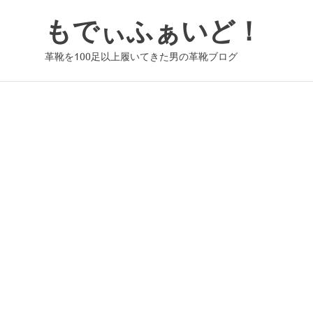
コ
もでぃふぁいど！
ン
テ
革靴を100足以上履いてきた男の革靴ブログ
ン
ツ
へ
ス
キ
ッ
プ