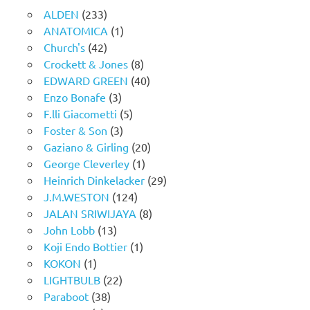
ALDEN
(233)
ANATOMICA
(1)
Church's
(42)
Crockett & Jones
(8)
EDWARD GREEN
(40)
Enzo Bonafe
(3)
F.lli Giacometti
(5)
Foster & Son
(3)
Gaziano & Girling
(20)
George Cleverley
(1)
Heinrich Dinkelacker
(29)
J.M.WESTON
(124)
JALAN SRIWIJAYA
(8)
John Lobb
(13)
Koji Endo Bottier
(1)
KOKON
(1)
LIGHTBULB
(22)
Paraboot
(38)