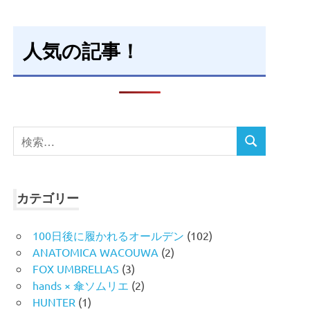
人気の記事！
検
検
索
索
対
象:
カテゴリー
100日後に履かれるオールデン
(102)
ANATOMICA WACOUWA
(2)
FOX UMBRELLAS
(3)
hands × 傘ソムリエ
(2)
HUNTER
(1)