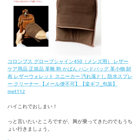
コロンブス グローブシャイン450（メンズ用） レザー
ケア用品 正規品 革靴 鞄 かばん ハンドバッグ 革小物 財
布 レザーウォレット スニーカー 汚れ落とし 防水スプレ
ー クリーナー 【メール便不可】【楽ギフ_包装】
met112
ハイこれでおしまい！
っと言いたいところですが、興が乗ってきたのでもうち
ょい行きましょう。