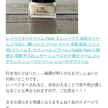
レノベイタークリーム 75ml 【 シューケア 保革クリー
ム ツヤ出し (靴 バッグ ブーツ コート 手帳 財布 ソファ
等) クリーム 】 サフィール ノワール ( Saphir Noir ) | 靴
磨き 革靴 手入れ レザー シューズケア 靴クリーム メン
テナンス シューズクリーム シューケアクリーム
行き当たりばった……融通が利くのももでぃふぁいど
の良いところです。
レノベイター入れると、水分が入ることで若干色が濃く
なることも考えられますので、ご注意を！！！
タオル濡らすと色濃くなりますよね？あのイメージで
す。