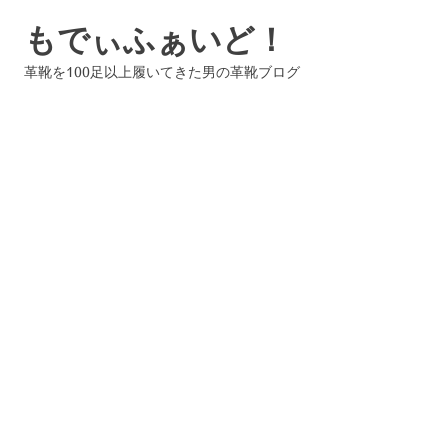
コ
もでぃふぁいど！
ン
テ
革靴を100足以上履いてきた男の革靴ブログ
ン
ツ
へ
ス
キ
ッ
プ