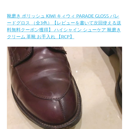
靴磨き ポリッシュ KIWI キィウィ PARADE GLOSS パレ
ードグロス （全3色）【レビューを書いて次回使える送
料無料クーポン獲得】 ハイシャイン シューケア 靴磨き
クリーム 革靴 お手入れ 【RCP】