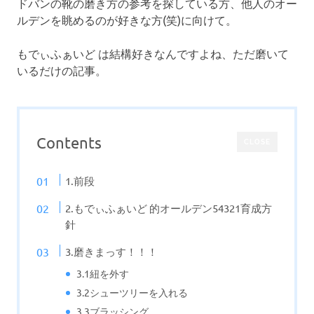
ドバンの靴の磨き方の参考を探している方、他人のオー
ルデンを眺めるのが好きな方(笑)に向けて。
もでぃふぁいど は結構好きなんですよね、ただ磨いて
いるだけの記事。
Contents
CLOSE
1.前段
2.もでぃふぁいど 的オールデン54321育成方
針
3.磨きまっす！！！
3.1紐を外す
3.2シューツリーを入れる
3.3ブラッシング