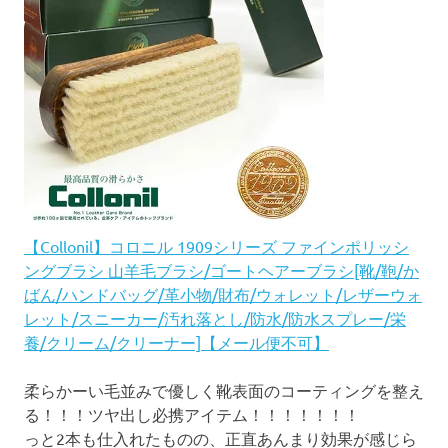
【Collonil】コロニル 1909シリーズ ファインポリッシ
ングブラシ 山羊毛ブラシ/ゴートヘアーブラシ[靴/鞄/か
ばん/ハンドバッグ/革小物/財布/ウォレット/レザーウォ
レット/スニーカー/汚れ落とし/防水/防水スプレー/栄
養/クリーム/クリーナー]【メール便不可】
柔らかーい毛並みで優しく靴表面のコーティングを整え
る！！！ツヤ出し必携アイテム！！！！！！！
っと2本も仕入れたものの、正直あんまり効果が感じら