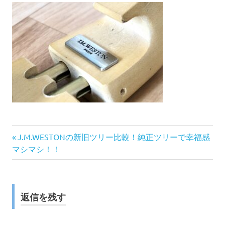
前
投
J.M.WESTONの新旧ツリー比較！純正ツリーで幸福感
の
マシマシ！！
稿
記
事:
ナ
返信を残す
ビ
ゲ