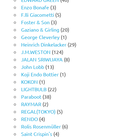
Enzo Bonafe
(3)
F.lli Giacometti
(5)
Foster & Son
(3)
Gaziano & Girling
(20)
George Cleverley
(1)
Heinrich Dinkelacker
(29)
J.M.WESTON
(124)
JALAN SRIWIJAYA
(8)
John Lobb
(13)
Koji Endo Bottier
(1)
KOKON
(1)
LIGHTBULB
(22)
Paraboot
(38)
RAYMAR
(2)
REGAL(TOKYO)
(5)
RENDO
(4)
Rolis Rosenmüller
(6)
Saint Crispin's
(4)