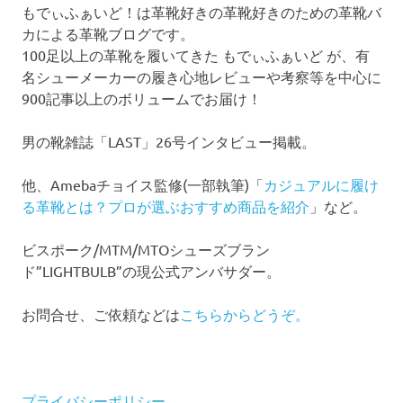
もでぃふぁいど！は革靴好きの革靴好きのための革靴バ
カによる革靴ブログです。
100足以上の革靴を履いてきた もでぃふぁいど が、有
名シューメーカーの履き心地レビューや考察等を中心に
900記事以上のボリュームでお届け！
男の靴雑誌「LAST」26号インタビュー掲載。
他、Amebaチョイス監修(一部執筆)「
カジュアルに履け
る革靴とは？プロが選ぶおすすめ商品を紹介
」など。
ビスポーク/MTM/MTOシューズブラン
ド”LIGHTBULB”の現公式アンバサダー。
お問合せ、ご依頼などは
こちらからどうぞ。
プライバシーポリシー