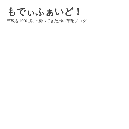
コ
もでぃふぁいど！
ン
テ
革靴を100足以上履いてきた男の革靴ブログ
ン
ツ
へ
ス
キ
ッ
プ