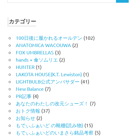
索
索
対
象:
カテゴリー
100日後に履かれるオールデン
(102)
ANATOMICA WACOUWA
(2)
FOX UMBRELLAS
(3)
hands × 傘ソムリエ
(2)
HUNTER
(1)
LAKOTA HOUSE(K.T. Lewiston)
(1)
LIGHTBULB公式アンバサダー
(41)
New Balance
(7)
PR記事
(4)
あなたのわたしの改元シューズ！
(7)
おトク情報
(37)
お知らせ
(2)
もでぃふぁいど の靴棚(読み物)
(15)
もでぃふぁいどのいまさら銘品考察
(5)