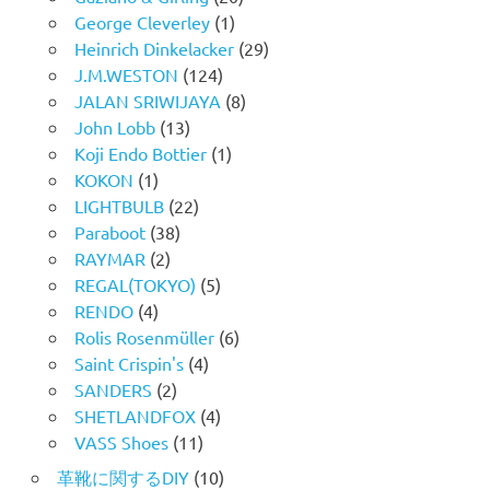
George Cleverley
(1)
Heinrich Dinkelacker
(29)
J.M.WESTON
(124)
JALAN SRIWIJAYA
(8)
John Lobb
(13)
Koji Endo Bottier
(1)
KOKON
(1)
LIGHTBULB
(22)
Paraboot
(38)
RAYMAR
(2)
REGAL(TOKYO)
(5)
RENDO
(4)
Rolis Rosenmüller
(6)
Saint Crispin's
(4)
SANDERS
(2)
SHETLANDFOX
(4)
VASS Shoes
(11)
革靴に関するDIY
(10)