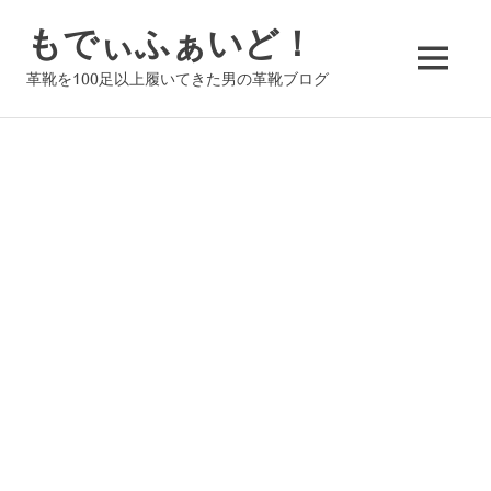
コ
もでぃふぁいど！
ン
テ
MENU
革靴を100足以上履いてきた男の革靴ブログ
ン
ツ
へ
ス
キ
ッ
プ