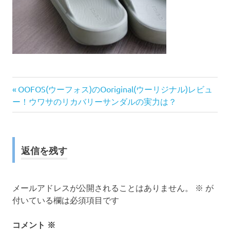
前
投
OOFOS(ウーフォス)のOoriginal(ウーリジナル)レビュ
の
ー！ウワサのリカバリーサンダルの実力は？
稿
記
事:
ナ
返信を残す
ビ
ゲ
メールアドレスが公開されることはありません。
※
が
ー
付いている欄は必須項目です
シ
コメント
※