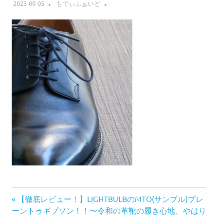
2023-09-05
もでぃふぁいど
前
投
【徹底レビュー！】LIGHTBULBのMTO(サンプル)プレ
の
ーントゥギブソン！！〜令和の革靴の履き心地、やはり