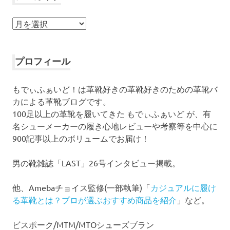
ア
ー
カ
イ
プロフィール
ブ
もでぃふぁいど！は革靴好きの革靴好きのための革靴バ
カによる革靴ブログです。
100足以上の革靴を履いてきた もでぃふぁいど が、有
名シューメーカーの履き心地レビューや考察等を中心に
900記事以上のボリュームでお届け！
男の靴雑誌「LAST」26号インタビュー掲載。
他、Amebaチョイス監修(一部執筆)「
カジュアルに履け
る革靴とは？プロが選ぶおすすめ商品を紹介
」など。
ビスポーク/MTM/MTOシューズブラン