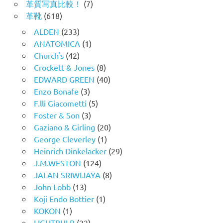
革質写真比較！
(7)
革靴
(618)
ALDEN
(233)
ANATOMICA
(1)
Church's
(42)
Crockett & Jones
(8)
EDWARD GREEN
(40)
Enzo Bonafe
(3)
F.lli Giacometti
(5)
Foster & Son
(3)
Gaziano & Girling
(20)
George Cleverley
(1)
Heinrich Dinkelacker
(29)
J.M.WESTON
(124)
JALAN SRIWIJAYA
(8)
John Lobb
(13)
Koji Endo Bottier
(1)
KOKON
(1)
LIGHTBULB
(22)