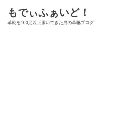
コ
もでぃふぁいど！
ン
テ
革靴を100足以上履いてきた男の革靴ブログ
ン
ツ
へ
ス
キ
ッ
プ