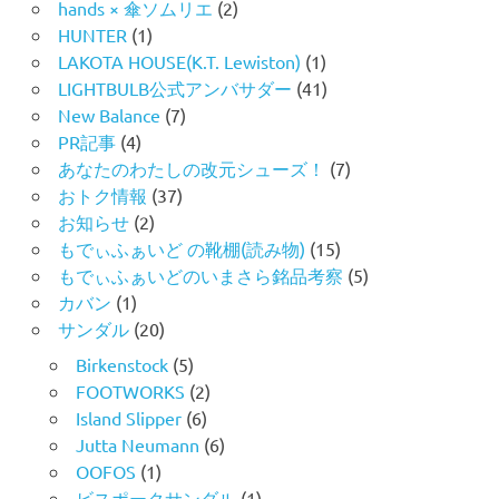
hands × 傘ソムリエ
(2)
HUNTER
(1)
LAKOTA HOUSE(K.T. Lewiston)
(1)
LIGHTBULB公式アンバサダー
(41)
New Balance
(7)
PR記事
(4)
あなたのわたしの改元シューズ！
(7)
おトク情報
(37)
お知らせ
(2)
もでぃふぁいど の靴棚(読み物)
(15)
もでぃふぁいどのいまさら銘品考察
(5)
カバン
(1)
サンダル
(20)
Birkenstock
(5)
FOOTWORKS
(2)
Island Slipper
(6)
Jutta Neumann
(6)
OOFOS
(1)
ビスポークサンダル
(1)