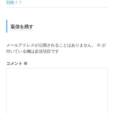
稿
記
別格！！
事:
ナ
ビ
返信を残す
ゲ
ー
メールアドレスが公開されることはありません。
※
が
付いている欄は必須項目です
シ
コメント
※
ョ
ン