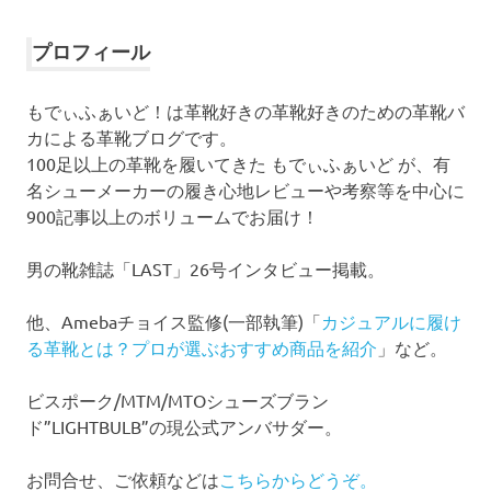
カ
イ
プロフィール
ブ
もでぃふぁいど！は革靴好きの革靴好きのための革靴バ
カによる革靴ブログです。
100足以上の革靴を履いてきた もでぃふぁいど が、有
名シューメーカーの履き心地レビューや考察等を中心に
900記事以上のボリュームでお届け！
男の靴雑誌「LAST」26号インタビュー掲載。
他、Amebaチョイス監修(一部執筆)「
カジュアルに履け
る革靴とは？プロが選ぶおすすめ商品を紹介
」など。
ビスポーク/MTM/MTOシューズブラン
ド”LIGHTBULB”の現公式アンバサダー。
お問合せ、ご依頼などは
こちらからどうぞ。