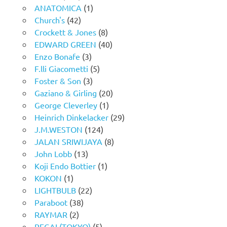
ANATOMICA
(1)
Church's
(42)
Crockett & Jones
(8)
EDWARD GREEN
(40)
Enzo Bonafe
(3)
F.lli Giacometti
(5)
Foster & Son
(3)
Gaziano & Girling
(20)
George Cleverley
(1)
Heinrich Dinkelacker
(29)
J.M.WESTON
(124)
JALAN SRIWIJAYA
(8)
John Lobb
(13)
Koji Endo Bottier
(1)
KOKON
(1)
LIGHTBULB
(22)
Paraboot
(38)
RAYMAR
(2)
REGAL(TOKYO)
(5)