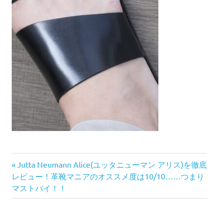
前
投
Jutta Neumann Alice(ユッタニューマン アリス)を徹底
の
レビュー！革靴マニアのオススメ度は10/10……つまり
稿
記
マストバイ！！
事:
ナ