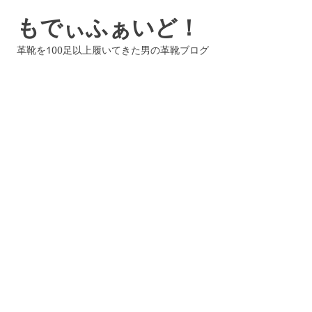
コ
もでぃふぁいど！
ン
テ
革靴を100足以上履いてきた男の革靴ブログ
ン
ツ
へ
ス
キ
ッ
プ