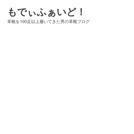
コ
もでぃふぁいど！
ン
テ
革靴を100足以上履いてきた男の革靴ブログ
ン
ツ
へ
ス
キ
ッ
プ