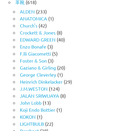
革靴
(618)
ALDEN
(233)
ANATOMICA
(1)
Church's
(42)
Crockett & Jones
(8)
EDWARD GREEN
(40)
Enzo Bonafe
(3)
F.lli Giacometti
(5)
Foster & Son
(3)
Gaziano & Girling
(20)
George Cleverley
(1)
Heinrich Dinkelacker
(29)
J.M.WESTON
(124)
JALAN SRIWIJAYA
(8)
John Lobb
(13)
Koji Endo Bottier
(1)
KOKON
(1)
LIGHTBULB
(22)
Paraboot
(38)