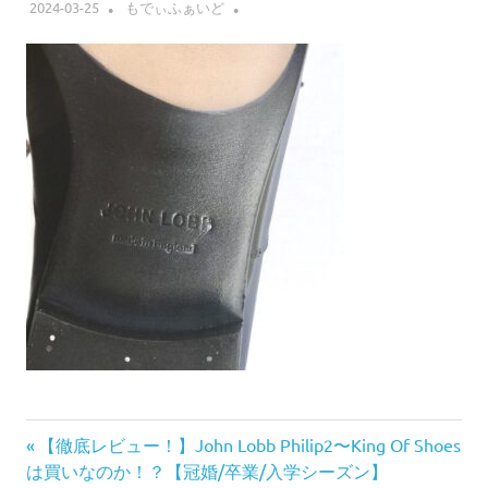
2024-03-25
もでぃふぁいど
前
投
【徹底レビュー！】John Lobb Philip2〜King Of Shoes
の
は買いなのか！？【冠婚/卒業/入学シーズン】