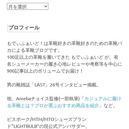
ア
ー
カ
イ
プロフィール
ブ
もでぃふぁいど！は革靴好きの革靴好きのための革靴バ
カによる革靴ブログです。
100足以上の革靴を履いてきた もでぃふぁいど が、有
名シューメーカーの履き心地レビューや考察等を中心に
900記事以上のボリュームでお届け！
男の靴雑誌「LAST」26号インタビュー掲載。
他、Amebaチョイス監修(一部執筆)「
カジュアルに履け
る革靴とは？プロが選ぶおすすめ商品を紹介
」など。
ビスポーク/MTM/MTOシューズブラン
ド”LIGHTBULB”の現公式アンバサダー。