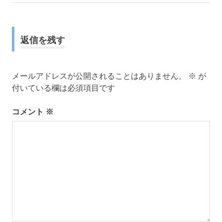
稿
記
事:
ナ
返信を残す
ビ
ゲ
メールアドレスが公開されることはありません。
※
が
ー
付いている欄は必須項目です
シ
コメント
※
ョ
ン