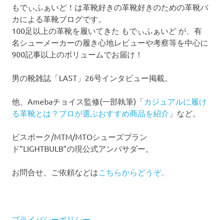
もでぃふぁいど！は革靴好きの革靴好きのための革靴バ
カによる革靴ブログです。
100足以上の革靴を履いてきた もでぃふぁいど が、有
名シューメーカーの履き心地レビューや考察等を中心に
900記事以上のボリュームでお届け！
男の靴雑誌「LAST」26号インタビュー掲載。
他、Amebaチョイス監修(一部執筆)「
カジュアルに履け
る革靴とは？プロが選ぶおすすめ商品を紹介
」など。
ビスポーク/MTM/MTOシューズブラン
ド”LIGHTBULB”の現公式アンバサダー。
お問合せ、ご依頼などは
こちらからどうぞ。
プライバシーポリシー