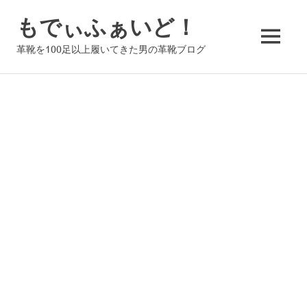
コ
もでぃふぁいど！
ン
テ
MENU
革靴を100足以上履いてきた男の革靴ブログ
ン
ツ
へ
ス
キ
ッ
プ