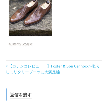
前
投
【ガチンコレビュー！】Foster & Son Cannock〜甦り
の
しミリタリーブーツに大満足編
稿
記
事:
ナ
返信を残す
ビ