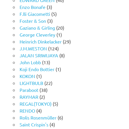
Enzo Bonafe
(3)
F.lli Giacometti
(5)
Foster & Son
(3)
Gaziano & Girling
(20)
George Cleverley
(1)
Heinrich Dinkelacker
(29)
J.M.WESTON
(124)
JALAN SRIWIJAYA
(8)
John Lobb
(13)
Koji Endo Bottier
(1)
KOKON
(1)
LIGHTBULB
(22)
Paraboot
(38)
RAYMAR
(2)
REGAL(TOKYO)
(5)
RENDO
(4)
Rolis Rosenmüller
(6)
Saint Crispin's
(4)