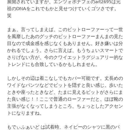
展開されていますが、エンツォボナフェのart2695は元
祖のDNAをこれでもかと見せつけていくゴツさです。
笑
まぁ、言ってしまえば、このビットローファーって一世
を風靡したあのグッチのビットローファーまんまの見た
目なので成金感を感じなくもありません。好き嫌いは分
かれるでしょう。さらに言えば、もうちょいスマートで
さりげない方が、今のクワイエットラグジュアリー的な
トレンドにも合致しているかもしれません。
しかしその辺は着こなしでもカバー可能です。丈長めの
ワイドなパンツなどでビットを隠すと良い感じ。歩いた
ときや座ったときなど、たまに見えるビットがさらにま
た良い感じ！！ここで普通のローファーだと、ほぼ靴の
主張がなくなってしまうところ、ちょっとしたアクセン
トになりますね。
もでぃふぁいど は試着時、ネイビーのシャツに黒のパ