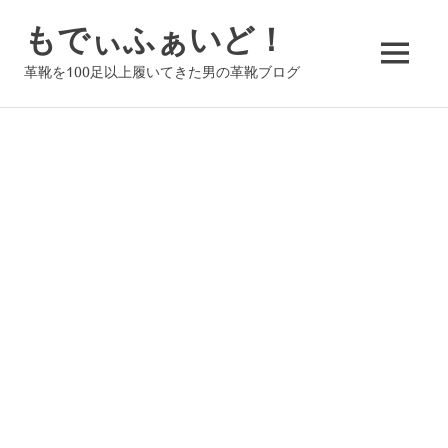
コ
もでぃふぁいど！
ン
テ
MENU
革靴を100足以上履いてきた男の革靴ブログ
ン
ツ
へ
ス
キ
ッ
プ