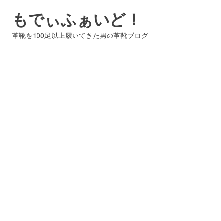
コ
もでぃふぁいど！
ン
テ
革靴を100足以上履いてきた男の革靴ブログ
ン
ツ
へ
ス
キ
ッ
プ