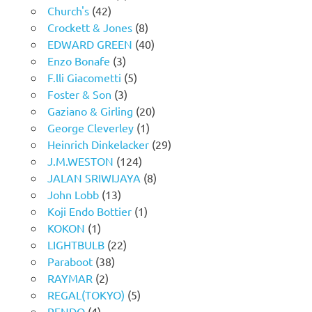
Church's
(42)
Crockett & Jones
(8)
EDWARD GREEN
(40)
Enzo Bonafe
(3)
F.lli Giacometti
(5)
Foster & Son
(3)
Gaziano & Girling
(20)
George Cleverley
(1)
Heinrich Dinkelacker
(29)
J.M.WESTON
(124)
JALAN SRIWIJAYA
(8)
John Lobb
(13)
Koji Endo Bottier
(1)
KOKON
(1)
LIGHTBULB
(22)
Paraboot
(38)
RAYMAR
(2)
REGAL(TOKYO)
(5)
RENDO
(4)