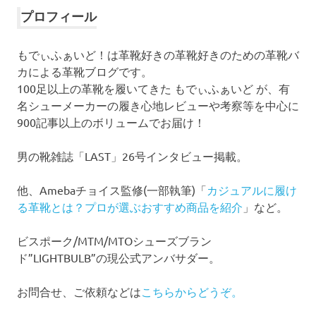
イ
プロフィール
ブ
もでぃふぁいど！は革靴好きの革靴好きのための革靴バ
カによる革靴ブログです。
100足以上の革靴を履いてきた もでぃふぁいど が、有
名シューメーカーの履き心地レビューや考察等を中心に
900記事以上のボリュームでお届け！
男の靴雑誌「LAST」26号インタビュー掲載。
他、Amebaチョイス監修(一部執筆)「
カジュアルに履け
る革靴とは？プロが選ぶおすすめ商品を紹介
」など。
ビスポーク/MTM/MTOシューズブラン
ド”LIGHTBULB”の現公式アンバサダー。
お問合せ、ご依頼などは
こちらからどうぞ。