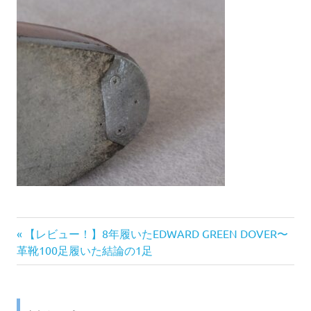
前
投
【レビュー！】8年履いたEDWARD GREEN DOVER〜
の
革靴100足履いた結論の1足
稿
記
事:
ナ