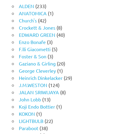
ALDEN
(233)
ANATOMICA
(1)
Church's
(42)
Crockett & Jones
(8)
EDWARD GREEN
(40)
Enzo Bonafe
(3)
F.lli Giacometti
(5)
Foster & Son
(3)
Gaziano & Girling
(20)
George Cleverley
(1)
Heinrich Dinkelacker
(29)
J.M.WESTON
(124)
JALAN SRIWIJAYA
(8)
John Lobb
(13)
Koji Endo Bottier
(1)
KOKON
(1)
LIGHTBULB
(22)
Paraboot
(38)