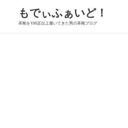
コ
もでぃふぁいど！
ン
テ
革靴を100足以上履いてきた男の革靴ブログ
ン
ツ
へ
ス
キ
ッ
プ