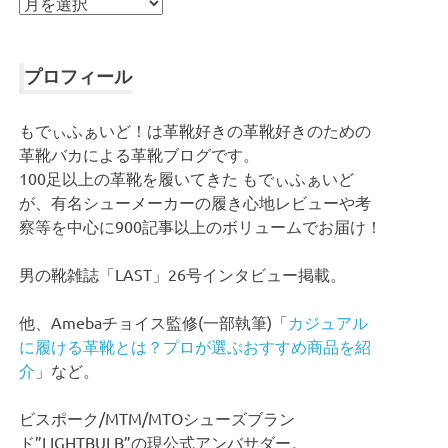
ア
ー
カ
イ
プロフィール
ブ
もでぃふぁいど！は革靴好きの革靴好きのための
革靴バカによる革靴ブログです。
100足以上の革靴を履いてきた もでぃふぁいど
が、有名シューメーカーの履き心地レビューや考
察等を中心に900記事以上のボリュームでお届け！
男の靴雑誌「LAST」26号インタビュー掲載。
他、Amebaチョイス監修(一部執筆)「
カジュアル
に履ける革靴とは？プロが選ぶおすすめ商品を紹
介
」など。
ビスポーク/MTM/MTOシューズブラン
ド”LIGHTBULB”の現公式アンバサダー。