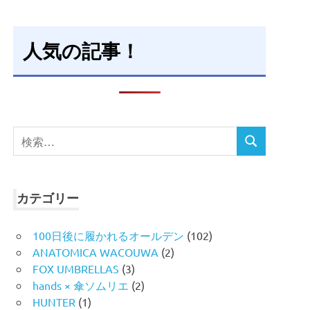
人気の記事！
検
検
索
索
対
象:
カテゴリー
100日後に履かれるオールデン
(102)
ANATOMICA WACOUWA
(2)
FOX UMBRELLAS
(3)
hands × 傘ソムリエ
(2)
HUNTER
(1)