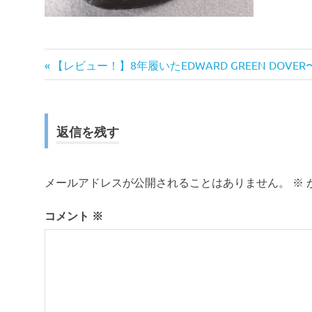
前
投
【レビュー！】8年履いたEDWARD GREEN DOVE
の
稿
記
事:
ナ
返信を残す
ビ
ゲ
メールアドレスが公開されることはありません。
※
ー
コメント
※
シ
ョ
ン