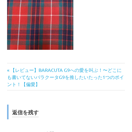
前
投
【レビュー】BARACUTA G9への愛を叫ぶ！〜どこに
の
も書いてないバラクータG9を推したいたった1つのポイ
稿
記
ント！【偏愛】
事:
ナ
ビ
返信を残す
ゲ