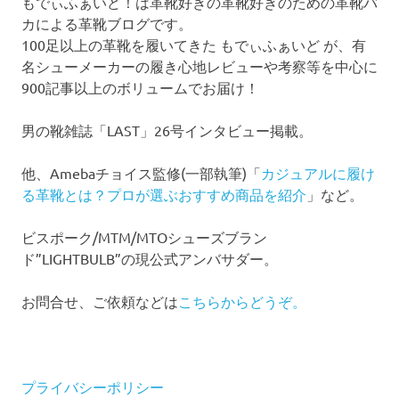
もでぃふぁいど！は革靴好きの革靴好きのための革靴バ
カによる革靴ブログです。
100足以上の革靴を履いてきた もでぃふぁいど が、有
名シューメーカーの履き心地レビューや考察等を中心に
900記事以上のボリュームでお届け！
男の靴雑誌「LAST」26号インタビュー掲載。
他、Amebaチョイス監修(一部執筆)「
カジュアルに履け
る革靴とは？プロが選ぶおすすめ商品を紹介
」など。
ビスポーク/MTM/MTOシューズブラン
ド”LIGHTBULB”の現公式アンバサダー。
お問合せ、ご依頼などは
こちらからどうぞ。
プライバシーポリシー