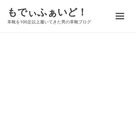
コ
もでぃふぁいど！
ン
テ
MENU
革靴を100足以上履いてきた男の革靴ブログ
ン
ツ
へ
ス
キ
ッ
プ