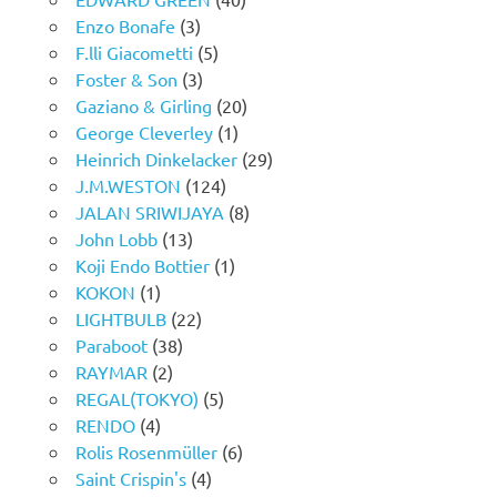
Enzo Bonafe
(3)
F.lli Giacometti
(5)
Foster & Son
(3)
Gaziano & Girling
(20)
George Cleverley
(1)
Heinrich Dinkelacker
(29)
J.M.WESTON
(124)
JALAN SRIWIJAYA
(8)
John Lobb
(13)
Koji Endo Bottier
(1)
KOKON
(1)
LIGHTBULB
(22)
Paraboot
(38)
RAYMAR
(2)
REGAL(TOKYO)
(5)
RENDO
(4)
Rolis Rosenmüller
(6)
Saint Crispin's
(4)