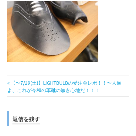
前
投
【〜7/29(土)】LIGHTBULBの受注会レポ！！〜人類
の
よ、これが令和の革靴の履き心地だ！！！
稿
記
事:
ナ
返信を残す
ビ
ゲ