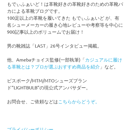
もでぃふぁいど！は革靴好きの革靴好きのための革靴バ
カによる革靴ブログです。
100足以上の革靴を履いてきた もでぃふぁいど が、有
名シューメーカーの履き心地レビューや考察等を中心に
900記事以上のボリュームでお届け！
男の靴雑誌「LAST」26号インタビュー掲載。
他、Amebaチョイス監修(一部執筆)「
カジュアルに履け
る革靴とは？プロが選ぶおすすめ商品を紹介
」など。
ビスポーク/MTM/MTOシューズブラン
ド”LIGHTBULB”の現公式アンバサダー。
お問合せ、ご依頼などは
こちらからどうぞ。
プライバシーポリシー