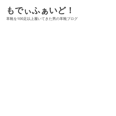
コ
もでぃふぁいど！
ン
テ
革靴を100足以上履いてきた男の革靴ブログ
ン
ツ
へ
ス
キ
ッ
プ