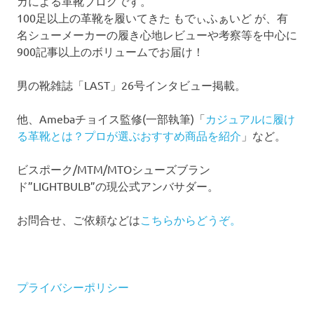
カによる革靴ブログです。
100足以上の革靴を履いてきた もでぃふぁいど が、有
名シューメーカーの履き心地レビューや考察等を中心に
900記事以上のボリュームでお届け！
男の靴雑誌「LAST」26号インタビュー掲載。
他、Amebaチョイス監修(一部執筆)「
カジュアルに履け
る革靴とは？プロが選ぶおすすめ商品を紹介
」など。
ビスポーク/MTM/MTOシューズブラン
ド”LIGHTBULB”の現公式アンバサダー。
お問合せ、ご依頼などは
こちらからどうぞ。
プライバシーポリシー