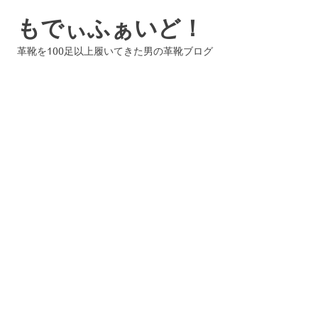
コ
もでぃふぁいど！
ン
テ
革靴を100足以上履いてきた男の革靴ブログ
ン
ツ
へ
ス
キ
ッ
プ