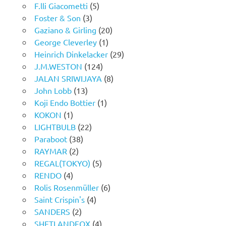
F.lli Giacometti
(5)
Foster & Son
(3)
Gaziano & Girling
(20)
George Cleverley
(1)
Heinrich Dinkelacker
(29)
J.M.WESTON
(124)
JALAN SRIWIJAYA
(8)
John Lobb
(13)
Koji Endo Bottier
(1)
KOKON
(1)
LIGHTBULB
(22)
Paraboot
(38)
RAYMAR
(2)
REGAL(TOKYO)
(5)
RENDO
(4)
Rolis Rosenmüller
(6)
Saint Crispin's
(4)
SANDERS
(2)
SHETLANDFOX
(4)