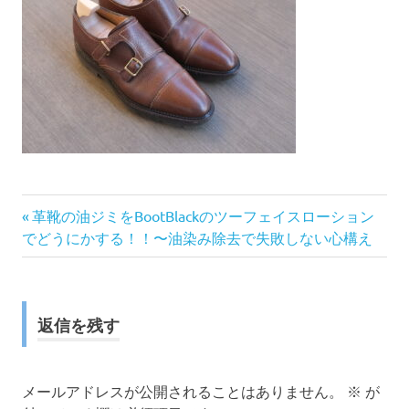
前
投
革靴の油ジミをBootBlackのツーフェイスローション
の
でどうにかする！！〜油染み除去で失敗しない心構え
稿
記
事:
ナ
返信を残す
ビ
ゲ
メールアドレスが公開されることはありません。
※
が