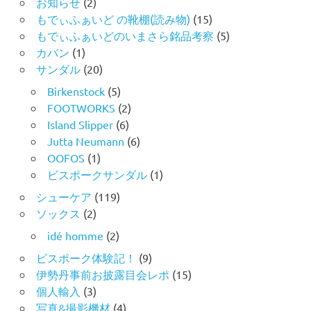
お知らせ
(2)
もでぃふぁいど の靴棚(読み物)
(15)
もでぃふぁいどのいまさら銘品考察
(5)
カバン
(1)
サンダル
(20)
Birkenstock
(5)
FOOTWORKS
(2)
Island Slipper
(6)
Jutta Neumann
(6)
OOFOS
(1)
ビスポークサンダル
(1)
シューケア
(119)
ソックス
(2)
idé homme
(2)
ビスポーク体験記！
(9)
伊勢丹事前お披露目会レポ
(15)
個人輸入
(3)
写真&撮影機材
(4)