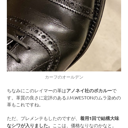
カーフのオールデン
ちなみにこのレイマーの革は
アノネイ社のボカルー
で
す。革質の良さに定評のあるJ.M.WESTONのムラ染めの
革もこれですね。
ただ、プレメンテもしたのですが、
着用1回で結構大味
なシワが入りました。
ここは、価格なりなのかなと。