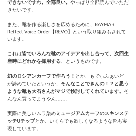
できないですわ。全部良い。
やっぱり全部読んでいただ
きたいです。
また、靴を作る楽しさを広めるために、RAYMAR
Reflect Voice Order【REVO】という取り組みもされて
います。
これは
皆でいろんな靴のアイデアを出し合って、次回生
産時にどれかを採用する
、というものです。
幻のロシアンカーフで作ろう！
とか、もでぃふぁいど
が諦めていたというか、
そんなことできんの！？と思う
ような靴も大石さんがマジで検討してくれています。
そ
んなん買ってまうやん……。
実際に美しいムラ染め
ミュージアムカーフのスキンステ
ッチUチップ
とか、いくらでも欲しくなるような靴も実
現しています。