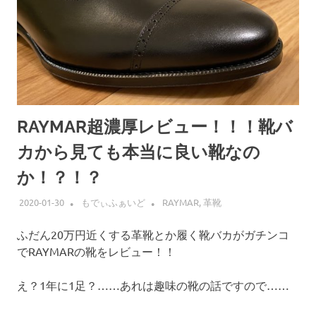
RAYMAR超濃厚レビュー！！！靴バ
カから見ても本当に良い靴なの
か！？！？
2020-01-30
もでぃふぁいど
RAYMAR
,
革靴
ふだん20万円近くする革靴とか履く靴バカがガチンコ
でRAYMARの靴をレビュー！！
え？1年に1足？……あれは趣味の靴の話ですので……