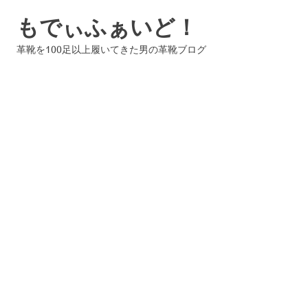
コ
もでぃふぁいど！
ン
テ
革靴を100足以上履いてきた男の革靴ブログ
ン
ツ
へ
ス
キ
ッ
プ