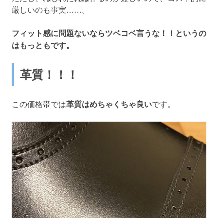
厳しいのも事実……。
フィット感に問題ないならツベコベ言うな！！というの
はもっともです。
革質！！！
この価格帯では
革質はめちゃくちゃ良い
です。