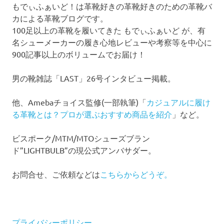
もでぃふぁいど！は革靴好きの革靴好きのための革靴バ
カによる革靴ブログです。
100足以上の革靴を履いてきた もでぃふぁいど が、有
名シューメーカーの履き心地レビューや考察等を中心に
900記事以上のボリュームでお届け！
男の靴雑誌「LAST」26号インタビュー掲載。
他、Amebaチョイス監修(一部執筆)「
カジュアルに履け
る革靴とは？プロが選ぶおすすめ商品を紹介
」など。
ビスポーク/MTM/MTOシューズブラン
ド”LIGHTBULB”の現公式アンバサダー。
お問合せ、ご依頼などは
こちらからどうぞ。
プライバシーポリシー