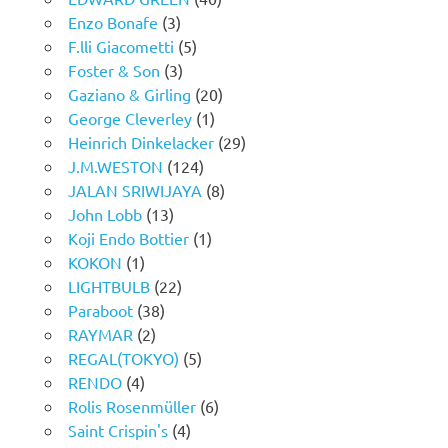
Enzo Bonafe
(3)
F.lli Giacometti
(5)
Foster & Son
(3)
Gaziano & Girling
(20)
George Cleverley
(1)
Heinrich Dinkelacker
(29)
J.M.WESTON
(124)
JALAN SRIWIJAYA
(8)
John Lobb
(13)
Koji Endo Bottier
(1)
KOKON
(1)
LIGHTBULB
(22)
Paraboot
(38)
RAYMAR
(2)
REGAL(TOKYO)
(5)
RENDO
(4)
Rolis Rosenmüller
(6)
Saint Crispin's
(4)