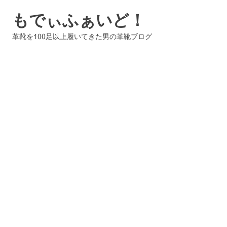
コ
もでぃふぁいど！
ン
テ
革靴を100足以上履いてきた男の革靴ブログ
ン
ツ
へ
ス
キ
ッ
プ