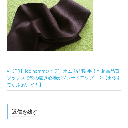
前
投
【PR】idé homme(イデ・オム)訪問記事！〜超高品質
の
ソックスで靴の履き心地がグレードアップ！？【出張も
稿
記
でぃふぁいど！】
事:
ナ
ビ
返信を残す
ゲ