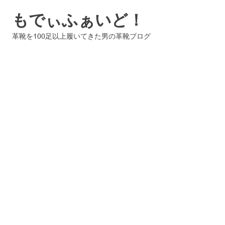
コ
もでぃふぁいど！
ン
テ
革靴を100足以上履いてきた男の革靴ブログ
ン
ツ
へ
ス
キ
ッ
プ