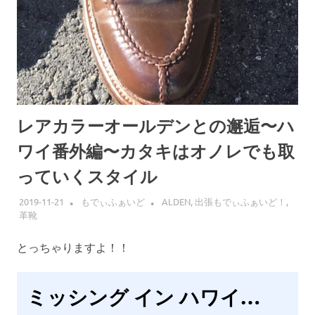
レアカラーオールデンとの邂逅〜ハ
ワイ番外編〜カタキはオノレでも取
っていくスタイル
2019-11-21
もでぃふぁいど
ALDEN
,
出張もでぃふぁいど！
,
革靴
とっちゃりますよ！！
ミッシング イン ハワイ…