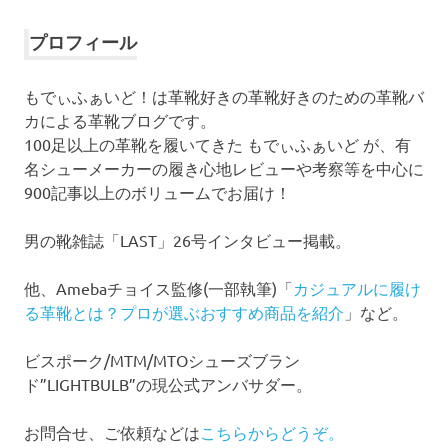
カ
イ
プロフィール
ブ
もでぃふぁいど！は革靴好きの革靴好きのための革靴バ
カによる革靴ブログです。
100足以上の革靴を履いてきた もでぃふぁいど が、有
名シューメーカーの履き心地レビューや考察等を中心に
900記事以上のボリュームでお届け！
男の靴雑誌「LAST」26号インタビュー掲載。
他、Amebaチョイス監修(一部執筆)「
カジュアルに履け
る革靴とは？プロが選ぶおすすめ商品を紹介
」など。
ビスポーク/MTM/MTOシューズブラン
ド”LIGHTBULB”の現公式アンバサダー。
お問合せ、ご依頼などは
こちらからどうぞ。