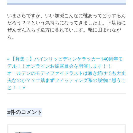
いまさらですが、いい加減こんなに靴あってどうするん
だろう？？という気持ちになってきましたよ。下駄箱に
ぜんぜん入らず途方に暮れています。靴に囲まれなが
ら。
前
投
【募集！】ハインリッヒディンケラッカー140周年モ
の
デル！！オンラインお披露目会を開催します！！
稿
次
記
オールデンのモディファイドラストは履き続けても大丈
の
事:
夫なのか？？土踏まずフィッティング系の履物に思うこ
ナ
記
と！！
事:
ビ
ゲ
2件のコメント
ー