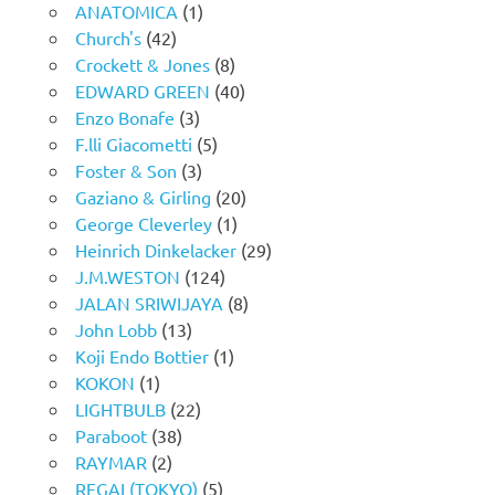
ANATOMICA
(1)
Church's
(42)
Crockett & Jones
(8)
EDWARD GREEN
(40)
Enzo Bonafe
(3)
F.lli Giacometti
(5)
Foster & Son
(3)
Gaziano & Girling
(20)
George Cleverley
(1)
Heinrich Dinkelacker
(29)
J.M.WESTON
(124)
JALAN SRIWIJAYA
(8)
John Lobb
(13)
Koji Endo Bottier
(1)
KOKON
(1)
LIGHTBULB
(22)
Paraboot
(38)
RAYMAR
(2)
REGAL(TOKYO)
(5)