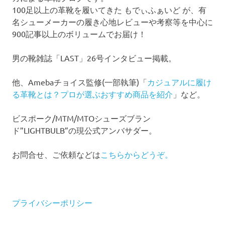
100足以上の革靴を履いてきた もでぃふぁいど が、有
名シューメーカーの履き心地レビューや考察等を中心に
900記事以上のボリュームでお届け！
男の靴雑誌「LAST」26号インタビュー掲載。
他、Amebaチョイス監修(一部執筆)「
カジュアルに履け
る革靴とは？プロが選ぶおすすめ商品を紹介
」など。
ビスポーク/MTM/MTOシューズブラン
ド”LIGHTBULB”の現公式アンバサダー。
お問合せ、ご依頼などは
こちらからどうぞ。
プライバシーポリシー