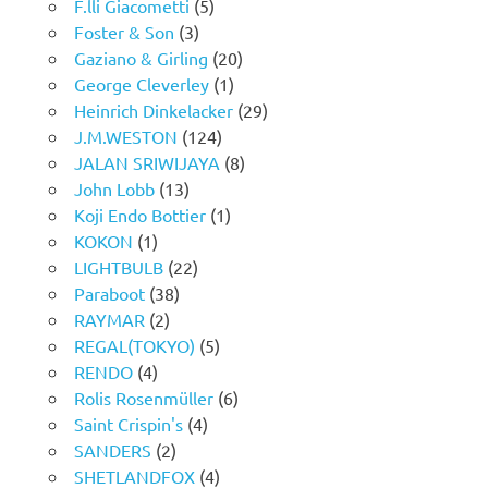
F.lli Giacometti
(5)
Foster & Son
(3)
Gaziano & Girling
(20)
George Cleverley
(1)
Heinrich Dinkelacker
(29)
J.M.WESTON
(124)
JALAN SRIWIJAYA
(8)
John Lobb
(13)
Koji Endo Bottier
(1)
KOKON
(1)
LIGHTBULB
(22)
Paraboot
(38)
RAYMAR
(2)
REGAL(TOKYO)
(5)
RENDO
(4)
Rolis Rosenmüller
(6)
Saint Crispin's
(4)
SANDERS
(2)
SHETLANDFOX
(4)