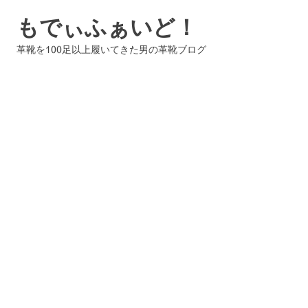
コ
もでぃふぁいど！
ン
テ
革靴を100足以上履いてきた男の革靴ブログ
ン
ツ
へ
ス
キ
ッ
プ