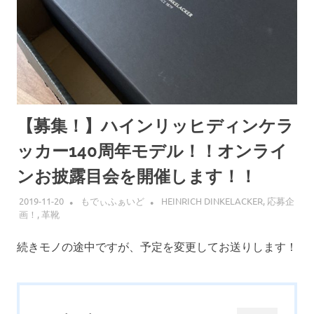
【募集！】ハインリッヒディンケラ
ッカー140周年モデル！！オンライ
ンお披露目会を開催します！！
2019-11-20
もでぃふぁいど
HEINRICH DINKELACKER
,
応募企
画！
,
革靴
続きモノの途中ですが、予定を変更してお送りします！