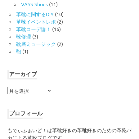
VASS Shoes
(11)
革靴に関するDIY
(10)
革靴イベントレポ
(2)
革靴コーデ論！
(16)
靴修理
(3)
靴磨ミュージック
(2)
鞄
(1)
アーカイブ
ア
ー
カ
イ
プロフィール
ブ
もでぃふぁいど！は革靴好きの革靴好きのための革靴バ
カによる革靴ブログです。