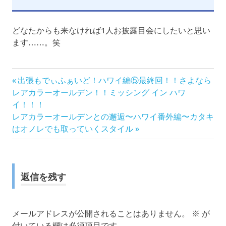
どなたからも来なければ1人お披露目会にしたいと思い
ます……。笑
前
投
出張もでぃふぁいど！ハワイ編⑤最終回！！さよなら
の
レアカラーオールデン！！ミッシング イン ハワ
稿
記
イ！！！
次
事:
レアカラーオールデンとの邂逅〜ハワイ番外編〜カタキ
ナ
の
はオノレでも取っていくスタイル
記
ビ
事:
ゲ
返信を残す
ー
シ
メールアドレスが公開されることはありません。
※
が
付いている欄は必須項目です