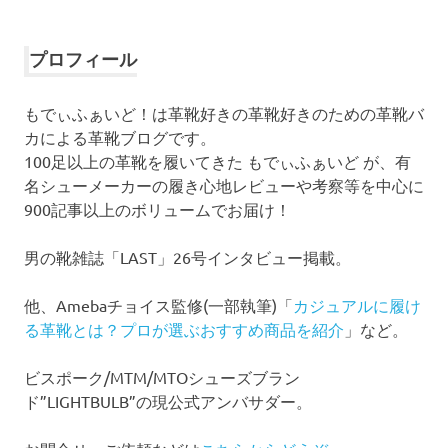
ー
カ
イ
プロフィール
ブ
もでぃふぁいど！は革靴好きの革靴好きのための革靴バ
カによる革靴ブログです。
100足以上の革靴を履いてきた もでぃふぁいど が、有
名シューメーカーの履き心地レビューや考察等を中心に
900記事以上のボリュームでお届け！
男の靴雑誌「LAST」26号インタビュー掲載。
他、Amebaチョイス監修(一部執筆)「
カジュアルに履け
る革靴とは？プロが選ぶおすすめ商品を紹介
」など。
ビスポーク/MTM/MTOシューズブラン
ド”LIGHTBULB”の現公式アンバサダー。