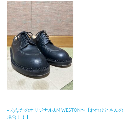
前
投
あなたのオリジナルJ.M.WESTON〜【われひとさんの
の
場合！！】
稿
記
事: