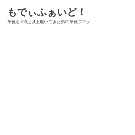
コ
もでぃふぁいど！
ン
テ
革靴を100足以上履いてきた男の革靴ブログ
ン
ツ
へ
ス
キ
ッ
プ