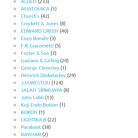
ALDEN
(233)
ANATOMICA
(1)
Church's
(42)
Crockett & Jones
(8)
EDWARD GREEN
(40)
Enzo Bonafe
(3)
F.lli Giacometti
(5)
Foster & Son
(3)
Gaziano & Girling
(20)
George Cleverley
(1)
Heinrich Dinkelacker
(29)
J.M.WESTON
(124)
JALAN SRIWIJAYA
(8)
John Lobb
(13)
Koji Endo Bottier
(1)
KOKON
(1)
LIGHTBULB
(22)
Paraboot
(38)
RAYMAR
(2)