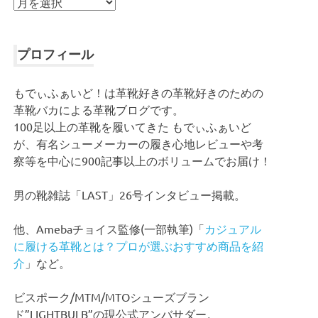
ア
ー
カ
イ
プロフィール
ブ
もでぃふぁいど！は革靴好きの革靴好きのための
革靴バカによる革靴ブログです。
100足以上の革靴を履いてきた もでぃふぁいど
が、有名シューメーカーの履き心地レビューや考
察等を中心に900記事以上のボリュームでお届け！
男の靴雑誌「LAST」26号インタビュー掲載。
他、Amebaチョイス監修(一部執筆)「
カジュアル
に履ける革靴とは？プロが選ぶおすすめ商品を紹
介
」など。
ビスポーク/MTM/MTOシューズブラン
ド”LIGHTBULB”の現公式アンバサダー。