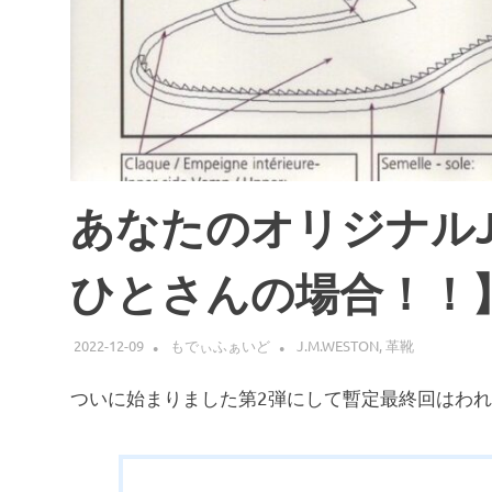
あなたのオリジナルJ.
ひとさんの場合！！
2022-12-09
もでぃふぁいど
J.M.WESTON
,
革靴
ついに始まりました第2弾にして暫定最終回はわ