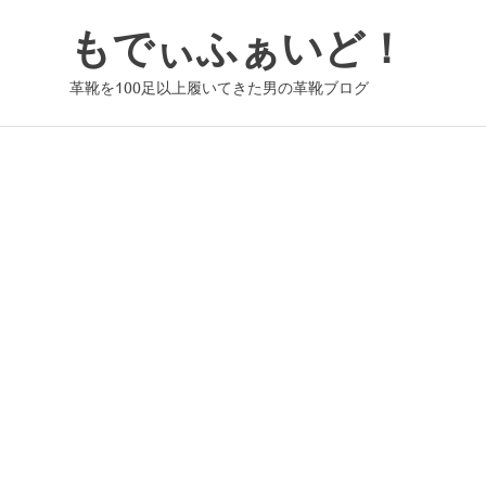
コ
もでぃふぁいど！
ン
テ
革靴を100足以上履いてきた男の革靴ブログ
ン
ツ
へ
ス
キ
ッ
プ