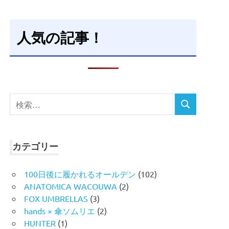
人気の記事！
検
検
索
索
対
象:
カテゴリー
100日後に履かれるオールデン
(102)
ANATOMICA WACOUWA
(2)
FOX UMBRELLAS
(3)
hands × 傘ソムリエ
(2)
HUNTER
(1)