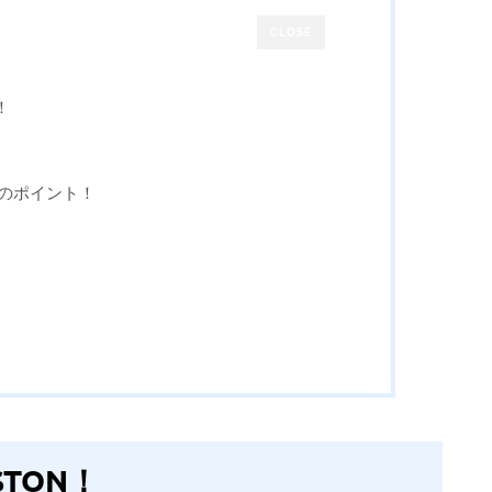
CLOSE
！
ーのポイント！
TON！