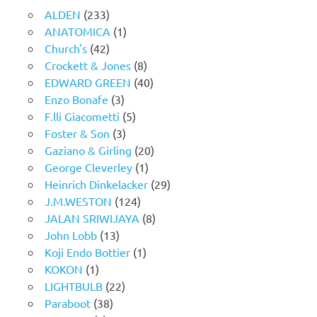
ALDEN
(233)
ANATOMICA
(1)
Church's
(42)
Crockett & Jones
(8)
EDWARD GREEN
(40)
Enzo Bonafe
(3)
F.lli Giacometti
(5)
Foster & Son
(3)
Gaziano & Girling
(20)
George Cleverley
(1)
Heinrich Dinkelacker
(29)
J.M.WESTON
(124)
JALAN SRIWIJAYA
(8)
John Lobb
(13)
Koji Endo Bottier
(1)
KOKON
(1)
LIGHTBULB
(22)
Paraboot
(38)