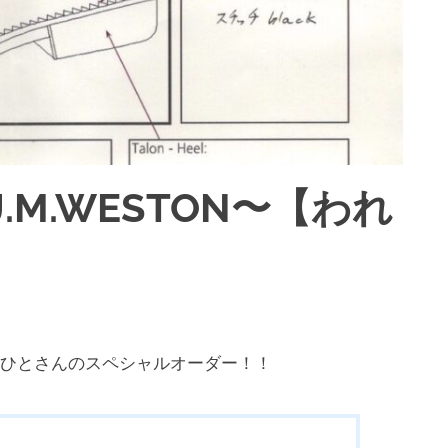
M.WESTON〜【われ
】
れひとさんのスペシャルオーダー！！